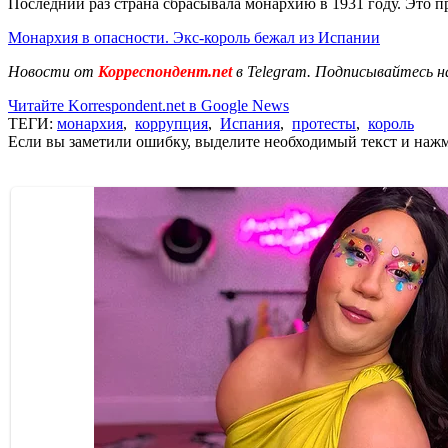
Последний раз страна сбрасывала монархию в 1931 году. Это п
Монархия в опасности. Экс-король бежал из Испании
Новости от
Корреспондент.net
в Telegram. Подписывайтесь н
Читайте Korrespondent.net в Google News
ТЕГИ:
монархия
,
коррупция
,
Испания
,
протесты
,
король
Если вы заметили ошибку, выделите необходимый текст и нажми