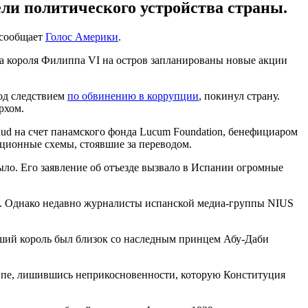
ели политического устройства страны.
 сообщает
Голос Америки
.
ита короля Филиппа VI на остров запланированы новые акции
под следствием
по обвинению в коррупции
, покинул страну.
рхом.
aud на счет панамского фонда Lucum Foundation, бенефициаром
ционные схемы, стоявшие за переводом.
ыло. Его заявление об отъезде вызвало в Испании огромные
и. Однако недавно журналисты испанской медиа-группы NIUS
вший король был близок со наследным принцем Абу-Даби
елипе, лишившись неприкосновенности, которую Конституция