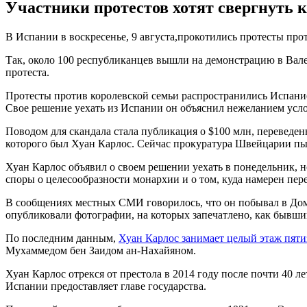
Участники протестов хотят свергнуть к
В Испании в воскресенье, 9 августа,прокотились протесты про
Так, около 100 республиканцев вышли на демонстрацию в Вале
протеста.
Протесты против королевской семьи распространились Испание
Свое решение уехать из Испании он объяснил нежеланием усл
Поводом для скандала стала публикация о $100 млн, переведе
которого был Хуан Карлос. Сейчас прокуратура Швейцарии пы
Хуан Карлос объявил о своем решении уехать в понедельник, н
споры о целесообразности монархии и о том, куда намерен пер
В сообщениях местных СМИ говорилось, что он побывал в До
опубликовали фотографии, на которых запечатлено, как бывши
По последним данным,
Хуан Карлос занимает целый этаж пятиз
Мухаммедом бен Заидом ан-Нахайяном.
Хуан Карлос отрекся от престола в 2014 году после почти 40
Испании предоставляет главе государства.