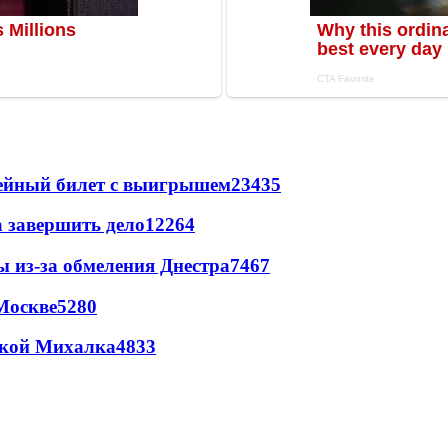
рейный билет с выигрышем
23435
а завершить дело
12264
ы из-за обмеления Днестра
7467
Москве
5280
цкой Михалка
4833