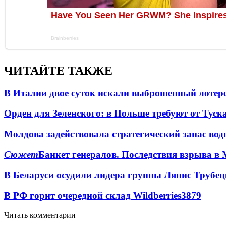
ЧИТАЙТЕ ТАКЖЕ
В Италии двое суток искали выброшенный лоте
Орден для Зеленского: в Польше требуют от Туск
Молдова задействовала стратегический запас вод
Сюжет
Банкет генералов. Последствия взрыва в 
В Беларуси осудили лидера группы Ляпис Трубе
В РФ горит очередной склад Wildberries
3879
Читать комментарии