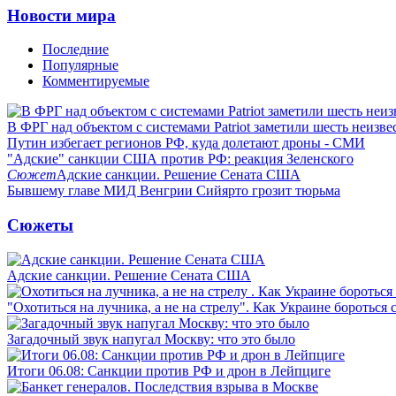
Новости мира
Последние
Популярные
Комментируемые
В ФРГ над объектом с системами Patriot заметили шесть неизв
Путин избегает регионов РФ, куда долетают дроны - СМИ
"Адские" санкции США против РФ: реакция Зеленского
Сюжет
Адские санкции. Решение Сената США
Бывшему главе МИД Венгрии Сийярто грозит тюрьма
Сюжеты
Адские санкции. Решение Сената США
"Охотиться на лучника, а не на стрелу". Как Украине бороться 
Загадочный звук напугал Москву: что это было
Итоги 06.08: Санкции против РФ и дрон в Лейпциге