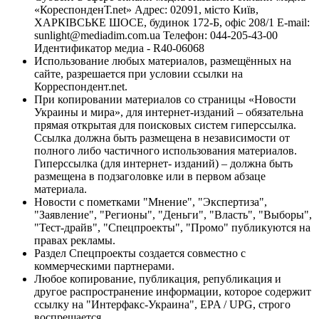
«КореспонденТ.net» Адрес: 02091, місто Київ,
ХАРКІВСЬКЕ ШОСЕ, будинок 172-Б, офіс 208/1 E-mail:
sunlight@mediadim.com.ua
Телефон: 044-205-43-00
Идентификатор медиа - R40-06068
Использование любых материалов, размещённых на
сайте, разрешается при условии ссылки на
Корреспондент.net.
При копировании материалов со страницы «Новости
Украины и мира», для интернет-изданий – обязательна
прямая открытая для поисковых систем гиперссылка.
Ссылка должна быть размещена в независимости от
полного либо частичного использования материалов.
Гиперссылка (для интернет- изданий) – должна быть
размещена в подзаголовке или в первом абзаце
материала.
Новости с пометками "Мнение", "Экспертиза",
"Заявление", "Регионы", "Деньги", "Власть", "Выборы",
"Тест-драйв", "Спецпроекты", "Промо" публикуются на
правах рекламы.
Раздел Спецпроекты создается совместно с
коммерческими партнерами.
Любое копирование, публикация, републикация и
другое распространение информации, которое содержит
ссылку на "Интерфакс-Украина", EPA / UPG, строго
воспрещается.