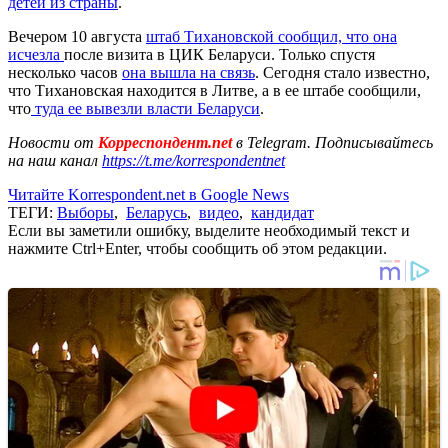
детей из страны
.
Вечером 10 августа
штаб Тихановско
й сообщил, что она
исчезла
после визита в ЦИК Беларуси. Только спустя
несколько часов
она вышла на связь
. Сегодня стало известно,
что Тихановская находится в Литве, а в ее штабе сообщили,
что
туда ее вывезли власти Беларуси
.
Новости от
Корреспондент.net
в Telegram. Подписывайтесь
на наш канал
https://t.me/korrespondentnet
Читайте Korrespondent.net в Google News
ТЕГИ:
Выборы
,
Беларусь
,
видео
,
кандидат
Если вы заметили ошибку, выделите необходимый текст и
нажмите Ctrl+Enter, чтобы сообщить об этом редакции.