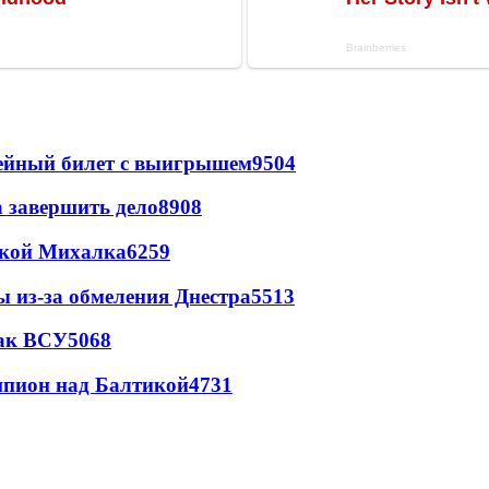
рейный билет с выигрышем
9504
а завершить дело
8908
цкой Михалка
6259
ы из-за обмеления Днестра
5513
так ВСУ
5068
шпион над Балтикой
4731