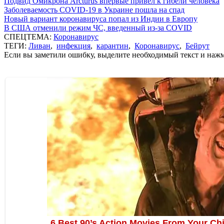
Подвид Омикрона Arcturus впервые привел к гибели человека
Заболеваемость COVID-19 в Украине пошла на спад
Новый вариант коронавируса попал из Индии в Европу
В США отменили режим ЧС, введенный из-за COVID
СПЕЦТЕМА:
Коронавирус
ТЕГИ:
Ливан
,
инфекция
,
карантин
,
Коронавирус
,
Бейрут
Если вы заметили ошибку, выделите необходимый текст и нажми