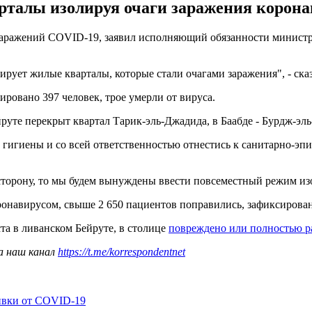
талы изолируя очаги заражения коронав
заражений COVID-19, заявил исполняющий обязанности министра
ует жилые кварталы, которые стали очагами заражения", - сказ
ировано 397 человек, трое умерли от вируса.
руте перекрыт квартал Тарик-эль-Джадида, в Баабде - Бурдж-эль
гигиены и со всей ответственностью отнестись к санитарно-эп
 сторону, то мы будем вынуждены ввести повсеместный режим изо
ронавирусом, свыше 2 650 пациентов поправились, зафиксирован
та в ливанском Бейруте, в столице
повреждено или полностью р
а наш канал
https://t.me/korrespondentnet
ивки от COVID-19