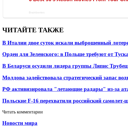
ЧИТАЙТЕ ТАКЖЕ
В Италии двое суток искали выброшенный лоте
Орден для Зеленского: в Польше требуют от Туск
В Беларуси осудили лидера группы Ляпис Трубе
Молдова задействовала стратегический запас вод
РФ активизировала "летающие радары" из-за а
Польские F-16 перехватили российский самолет-
Читать комментарии
Новости мира