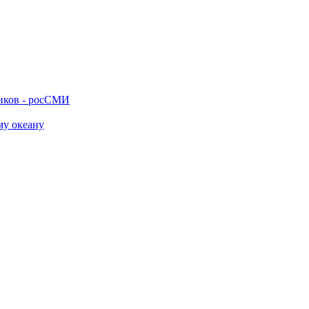
ников - росСМИ
му океану