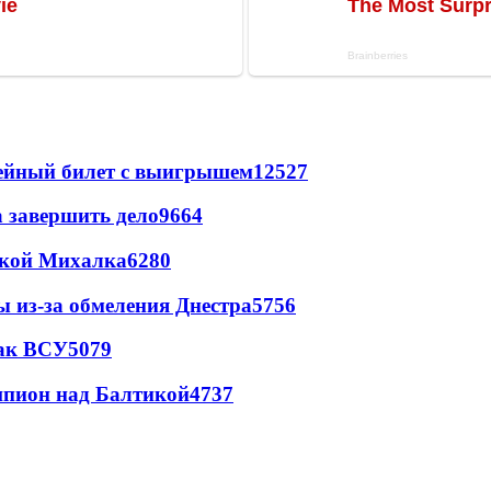
рейный билет с выигрышем
12527
а завершить дело
9664
цкой Михалка
6280
ы из-за обмеления Днестра
5756
так ВСУ
5079
шпион над Балтикой
4737