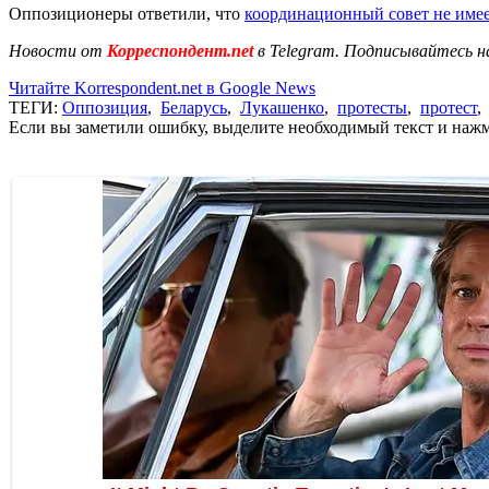
Оппозиционеры ответили, что
координационный совет не име
Новости от
Корреспондент.net
в Telegram. Подписывайтесь н
Читайте Korrespondent.net в Google News
ТЕГИ:
Оппозиция
,
Беларусь
,
Лукашенко
,
протесты
,
протест
Если вы заметили ошибку, выделите необходимый текст и нажми