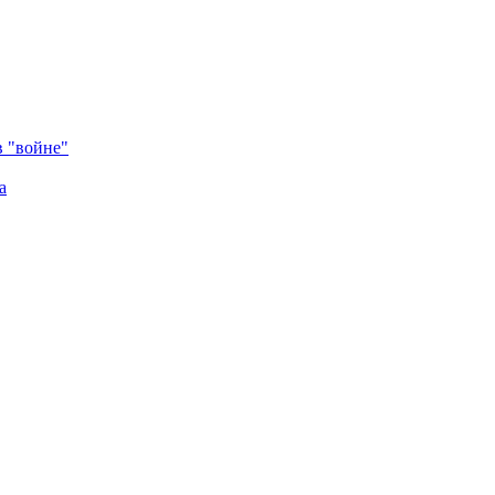
в "войне"
а