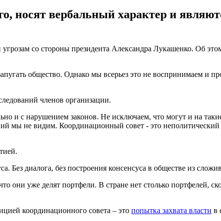
сего, носят вербальный характер и являю
 угрозам со стороны президента Александра Лукашенко. Об это
 запугать общество. Однако мы всерьез это не воспринимаем и 
еследований членов организации.
ьно и с нарушением законов. Не исключаем, что могут и на таки
ний мы не видим. Координационный совет - это неполитический о
тией.
а. Без диалога, без построения консенсуса в обществе из сложи
 что они уже делят портфели. В стране нет столько портфелей, 
зицией координационного совета – это
попытка захвата власти
в 