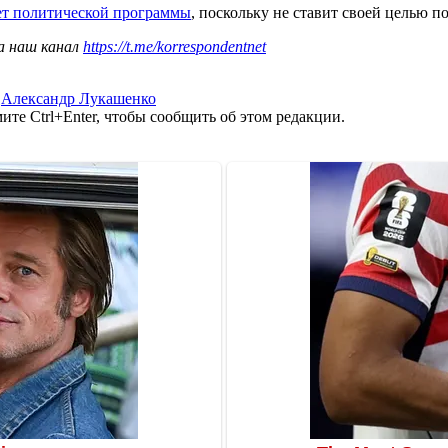
ет политической программы
, поскольку не ставит своей целью п
а наш канал
https://t.me/korrespondentnet
,
Александр Лукашенко
те Ctrl+Enter, чтобы сообщить об этом редакции.