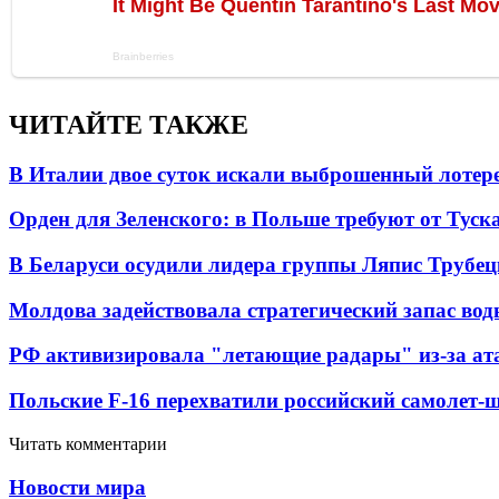
ЧИТАЙТЕ ТАКЖЕ
В Италии двое суток искали выброшенный лоте
Орден для Зеленского: в Польше требуют от Туск
В Беларуси осудили лидера группы Ляпис Трубе
Молдова задействовала стратегический запас вод
РФ активизировала "летающие радары" из-за а
Польские F-16 перехватили российский самолет-
Читать комментарии
Новости мира