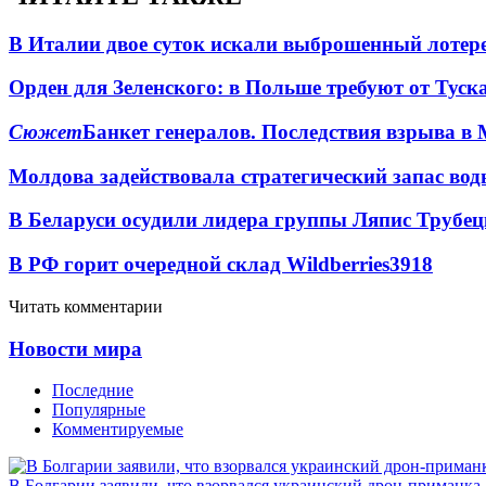
В Италии двое суток искали выброшенный лоте
Орден для Зеленского: в Польше требуют от Туск
Сюжет
Банкет генералов. Последствия взрыва в 
Молдова задействовала стратегический запас вод
В Беларуси осудили лидера группы Ляпис Трубе
В РФ горит очередной склад Wildberries
3918
Читать комментарии
Новости мира
Последние
Популярные
Комментируемые
В Болгарии заявили, что взорвался украинский дрон-приманка