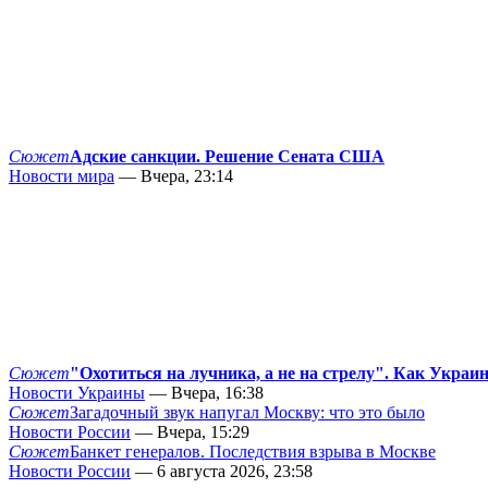
Сюжет
Адские санкции. Решение Сената США
Новости мира
— Вчера, 23:14
Сюжет
"Охотиться на лучника, а не на стрелу". Как Украи
Новости Украины
— Вчера, 16:38
Сюжет
Загадочный звук напугал Москву: что это было
Новости России
— Вчера, 15:29
Сюжет
Банкет генералов. Последствия взрыва в Москве
Новости России
— 6 августа 2026, 23:58