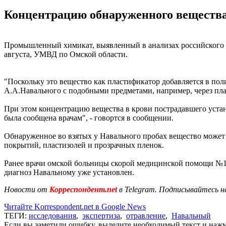
Концентрацию обнаруженного вещества 
Промышленный химикат, выявленный в анализах российского оп
августа, УМВД по Омской области.
"Поскольку это вещество как пластификатор добавляется в пол
А.А.Навального с подобными предметами, например, через пла
При этом концентрацию вещества в крови пострадавшего устан
была сообщена врачам", - говортся в сообщении.
Обнаруженное во взятых у Навального пробах вещество может 
покрытий, пластизолей и прозрачных пленок.
Ранее врачи омской больницы скорой медицинской помощи №
диагноз Навальному уже установлен.
Новости от
Корреспондент.net
в Telegram. Подписывайтесь н
Читайте Korrespondent.net в Google News
ТЕГИ:
исследования
,
экспертиза
,
отравление
,
Навальный
Если вы заметили ошибку, выделите необходимый текст и нажми