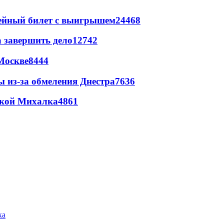
рейный билет с выигрышем
24468
а завершить дело
12742
Москве
8444
ы из-за обмеления Днестра
7636
цкой Михалка
4861