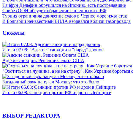
Тайфун Дельфин обрушился на Японию, есть пострадавшие
Совбез ООН обсудит обращение с пленными в РФ
Турция ограничила движение судов в Черное море из-за атак
В Болгарии неизвестный БПЛА взорвался вблизи газопровода
Сюжеты
Итоги 07.08: "Адские" санкции и "парад" дронов
Адские санкции. Решение Сената США
"Охотиться на лучника, а не на стрелу". Как Украине бороться 
Загадочный звук напугал Москву: что это было
Итоги 06.08: Санкции против РФ и дрон в Лейпциге
ВЫБОР РЕДАКТОРА