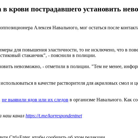
в крови пострадавшего установить нево
позиционера Алексея Навального, мог остаться после контакта
имеры для повышения эластичности, то не исключено, что в пове
стиковый стаканчик", - пояснили в полиции.
овить невозможно, - отметили в полиции. "Тем не менее, инфо
использоваться в качестве растворителя для акриловых смол и 
1
не выявили ядов или их следов
в организме Навального. Как с
а наш канал
https://t.me/korrespondentnet
те Ctrl+Enter, чтобы сообщить об этом редакции.