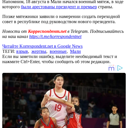
Напомним, 18 августа в Мали начался военный мятеж, в ходе
которого
были арестованы президент и премьер
страны.
Позже мятежники заявили о намерении создать переходной
совет в республике под руководством нового президента.
Новости от
Корреспондент.net
в Telegram. Подписывайтесь
на наш канал
https://t.me/korrespondentnet
Читайте Korrespondent.net в Google News
ТЕГИ:
взрыв
,
жертвы
,
военные
,
Мали
Если вы заметили ошибку, выделите необходимый текст и
нажмите Ctrl+Enter, чтобы сообщить об этом редакции.