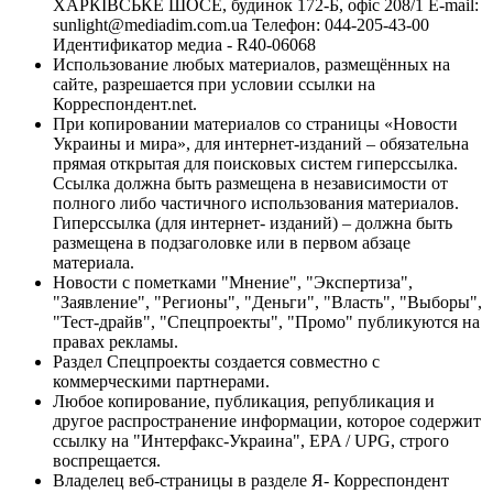
ХАРКІВСЬКЕ ШОСЕ, будинок 172-Б, офіс 208/1 E-mail:
sunlight@mediadim.com.ua
Телефон: 044-205-43-00
Идентификатор медиа - R40-06068
Использование любых материалов, размещённых на
сайте, разрешается при условии ссылки на
Корреспондент.net.
При копировании материалов со страницы «Новости
Украины и мира», для интернет-изданий – обязательна
прямая открытая для поисковых систем гиперссылка.
Ссылка должна быть размещена в независимости от
полного либо частичного использования материалов.
Гиперссылка (для интернет- изданий) – должна быть
размещена в подзаголовке или в первом абзаце
материала.
Новости с пометками "Мнение", "Экспертиза",
"Заявление", "Регионы", "Деньги", "Власть", "Выборы",
"Тест-драйв", "Спецпроекты", "Промо" публикуются на
правах рекламы.
Раздел Спецпроекты создается совместно с
коммерческими партнерами.
Любое копирование, публикация, републикация и
другое распространение информации, которое содержит
ссылку на "Интерфакс-Украина", EPA / UPG, строго
воспрещается.
Владелец веб-страницы в разделе Я- Корреспондент