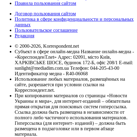
Правила пользования сайтом
Договор пользования сайтом
Политика в сфере конфиденциальности и персональных
данных
Пользовательское соглашение
Редакция
© 2000-2026, Korrespondent.net
Субъект в сфере онлайн-медиа Название онлайн-медиа -
«КореспонденТ.net» Адрес: 02091, місто Київ,
ХАРКІВСЬКЕ ШОСЕ, будинок 172-Б, офіс 208/1 E-mail:
sunlight@mediadim.com.ua
Телефон: 044-205-43-00
Идентификатор медиа - R40-06068
Использование любых материалов, размещённых на
сайте, разрешается при условии ссылки на
Корреспондент.net.
При копировании материалов со страницы «Новости
Украины и мира», для интернет-изданий – обязательна
прямая открытая для поисковых систем гиперссылка.
Ссылка должна быть размещена в независимости от
полного либо частичного использования материалов.
Гиперссылка (для интернет- изданий) – должна быть
размещена в подзаголовке или в первом абзаце
материала.