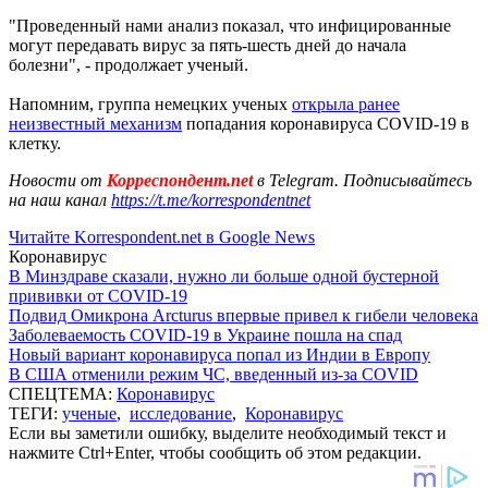
"Проведенный нами анализ показал, что инфицированные
могут передавать вирус за пять-шесть дней до начала
болезни", - продолжает ученый.
Напомним, группа немецких ученых
открыла ранее
неизвестный механизм
попадания коронавируса COVID-19 в
клетку.
Новости от
Корреспондент.net
в Telegram. Подписывайтесь
на наш канал
https://t.me/korrespondentnet
Читайте Korrespondent.net в Google News
Коронавирус
В Минздраве сказали, нужно ли больше одной бустерной
прививки от COVID-19
Подвид Омикрона Arcturus впервые привел к гибели человека
Заболеваемость COVID-19 в Украине пошла на спад
Новый вариант коронавируса попал из Индии в Европу
В США отменили режим ЧС, введенный из-за COVID
СПЕЦТЕМА:
Коронавирус
ТЕГИ:
ученые
,
исследование
,
Коронавирус
Если вы заметили ошибку, выделите необходимый текст и
нажмите Ctrl+Enter, чтобы сообщить об этом редакции.