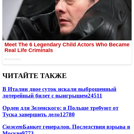
ЧИТАЙТЕ ТАКЖЕ
В Италии двое суток искали выброшенный
лотерейный билет с выигрышем
24511
Орден для Зеленского: в Польше требуют от
Туска завершить дело
12780
Сюжет
Банкет генералов. Последствия взрыва в
Москве
9773