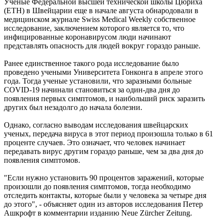
Ученые Федеральной высшей технической школы Цюриха
(ETH) в Швейцарии еще в начале августа обнародовали в
медицинском журнале Swiss Medical Weekly собственное
исследование, заключением которого является то, что
инфицированные коронавирусом люди начинают
представлять опасность для людей вокруг гораздо раньше.
Ранее единственное такого рода исследование было
проведено учеными Университета Гонконга в апреле этого
года. Тогда ученые установили, что заразными больные
COVID-19 начинали становиться за один-два дня до
появления первых симптомов, и наибольший риск заразить
других был незадолго до начала болезни.
Однако, согласно выводам исследования швейцарских
ученых, передача вируса в этот период произошла только в 61
проценте случаев. Это означает, что человек начинает
передавать вирус другим гораздо раньше, чем за два дня до
появления симптомов.
"Если нужно установить 90 процентов заражений, которые
произошли до появления симптомов, тогда необходимо
отследить контакты, которые были у человека за четыре дня
до этого", - объясняет один из авторов исследования Петер
Ашкрофт в комментарии изданию Neue Zürcher Zeitung.