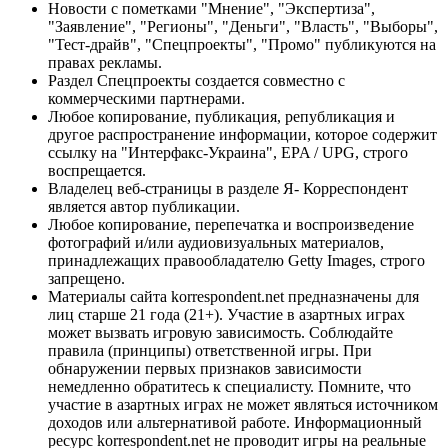
Новости с пометками "Мнение", "Экспертиза",
"Заявление", "Регионы", "Деньги", "Власть", "Выборы",
"Тест-драйв", "Спецпроекты", "Промо" публикуются на
правах рекламы.
Раздел Спецпроекты создается совместно с
коммерческими партнерами.
Любое копирование, публикация, републикация и
другое распространение информации, которое содержит
ссылку на "Интерфакс-Украина", EPA / UPG, строго
воспрещается.
Владелец веб-страницы в разделе Я- Корреспондент
является автор публикации.
Любое копирование, перепечатка и воспроизведение
фотографий и/или аудиовизуальных материалов,
принадлежащих правообладателю Getty Images, строго
запрещено.
Материалы сайта korrespondent.net предназначены для
лиц старше 21 года (21+). Участие в азартных играх
может вызвать игровую зависимость. Соблюдайте
правила (принципы) ответственной игры. При
обнаружении первых признаков зависимости
немедленно обратитесь к специалисту. Помните, что
участие в азартных играх не может являться источником
доходов или альтернативой работе. Информационный
ресурс korrespondent.net не проводит игры на реальные