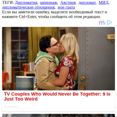
ТЕГИ:
Дипломатия
,
шпионаж
,
Австрия
,
дипломат
,
МИД
,
дипломатические отношения
,
нон грата
Если вы заметили ошибку, выделите необходимый текст и
нажмите Ctrl+Enter, чтобы сообщить об этом редакции.