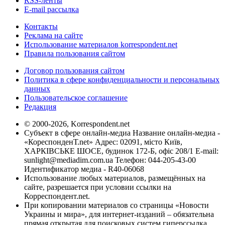
RSS-ленты
E-mail рассылка
Контакты
Реклама на сайте
Использование материалов korrespondent.net
Правила пользования сайтом
Договор пользования сайтом
Политика в сфере конфиденциальности и персональных
данных
Пользовательское соглашение
Редакция
© 2000-2026, Korrespondent.net
Субъект в сфере онлайн-медиа Название онлайн-медиа -
«КореспонденТ.net» Адрес: 02091, місто Київ,
ХАРКІВСЬКЕ ШОСЕ, будинок 172-Б, офіс 208/1 E-mail:
sunlight@mediadim.com.ua
Телефон: 044-205-43-00
Идентификатор медиа - R40-06068
Использование любых материалов, размещённых на
сайте, разрешается при условии ссылки на
Корреспондент.net.
При копировании материалов со страницы «Новости
Украины и мира», для интернет-изданий – обязательна
прямая открытая для поисковых систем гиперссылка.