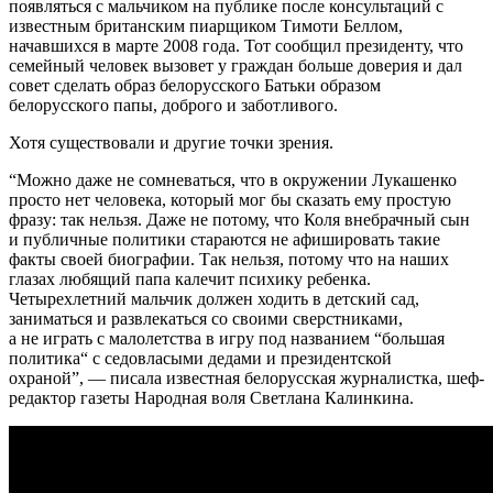
появляться с мальчиком на публике после консультаций с
известным британским пиарщиком Тимоти Беллом,
начавшихся в марте 2008 года. Тот сообщил президенту, что
семейный человек вызовет у граждан больше доверия и дал
совет сделать образ белорусского Батьки образом
белорусского папы, доброго и заботливого.
Хотя существовали и другие точки зрения.
“Можно даже не сомневаться, что в окружении Лукашенко
просто нет человека, который мог бы сказать ему простую
фразу: так нельзя. Даже не потому, что Коля внебрачный сын
и публичные политики стараются не афишировать такие
факты своей биографии. Так нельзя, потому что на наших
глазах любящий папа калечит психику ребенка.
Четырехлетний мальчик должен ходить в детский сад,
заниматься и развлекаться со своими сверстниками,
а не играть с малолетства в игру под названием “большая
политика“ с седовласыми дедами и президентской
охраной”, — писала известная белорусская журналистка, шеф-
редактор газеты Народная воля Светлана Калинкина.