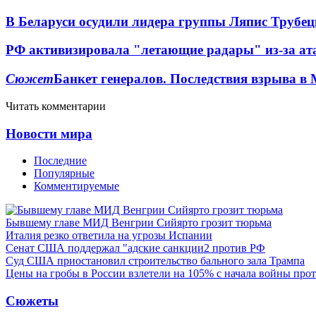
В Беларуси осудили лидера группы Ляпис Трубе
РФ активизировала "летающие радары" из-за а
Сюжет
Банкет генералов. Последствия взрыва в 
Читать комментарии
Новости мира
Последние
Популярные
Комментируемые
Бывшему главе МИД Венгрии Сийярто грозит тюрьма
Италия резко ответила на угрозы Испании
Сенат США поддержал "адские санкции2 против РФ
Суд США приостановил строительство бального зала Трампа
Цены на гробы в России взлетели на 105% с начала войны про
Сюжеты