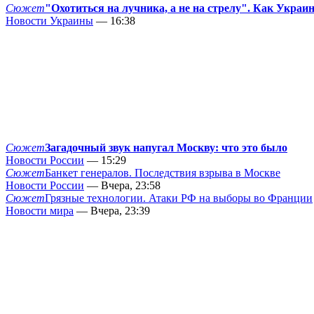
Сюжет
"Охотиться на лучника, а не на стрелу". Как Украи
Новости Украины
— 16:38
Сюжет
Загадочный звук напугал Москву: что это было
Новости России
— 15:29
Сюжет
Банкет генералов. Последствия взрыва в Москве
Новости России
— Вчера, 23:58
Сюжет
Грязные технологии. Атаки РФ на выборы во Франции
Новости мира
— Вчера, 23:39