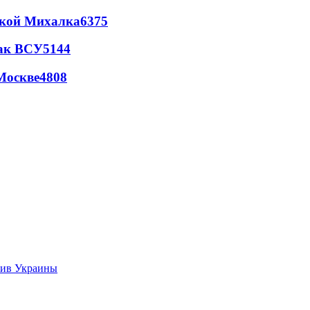
цкой Михалка
6375
так ВСУ
5144
Москве
4808
тив Украины