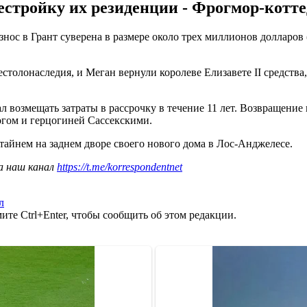
естройку их резиденции - Фрогмор-котте
нос в Грант суверена в размере около трех миллионов долларов 
столонаследия, и Меган вернули королеве Елизавете II средств
ал возмещать затраты в рассрочку в течение 11 лет. Возвращени
гом и герцогиней Сассекскими.
айнем на заднем дворе своего нового дома в Лос-Анджелесе.
а наш канал
https://t.me/korrespondentnet
л
те Ctrl+Enter, чтобы сообщить об этом редакции.