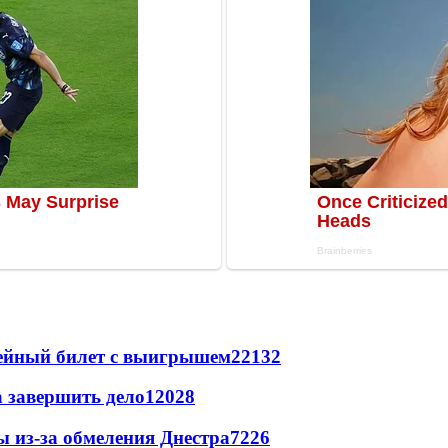
рейный билет с выигрышем
22132
а завершить дело
12028
ы из-за обмеления Днестра
7226