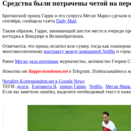
Средства были потрачены четой на пер
Британский принц Гарри и его супруга Меган Маркл сделали вз
сентября, сообщила газета
Daily Mail
.
Таким образом, Гарри, занимающий шестое место в очереди пре
коттеджа в Виндзоре в Великобритании.
Отмечается, что принц оплатил всю сумму, тогда как планиров
многомиллионному
контракту между компанией Netflix
и герцо
Ранее
Меган дала интервью
журналистке, активистке Глории Ст
Новости от
Корреспондент.net
в Telegram. Подписывайтесь н
Читайте Korrespondent.net в Google News
ТЕГИ:
долги
,
Елизавета II
,
принц Гарри
,
Netflix
,
Меган Марк
Если вы заметили ошибку, выделите необходимый текст и нажми