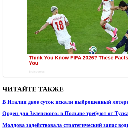
ЧИТАЙТЕ ТАКЖЕ
В Италии двое суток искали выброшенный лоте
Орден для Зеленского: в Польше требуют от Туск
Молдова задействовала стратегический запас вод