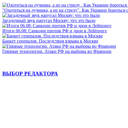
"Охотиться на лучника, а не на стрелу". Как Украине бороться 
Загадочный звук напугал Москву: что это было
Итоги 06.08: Санкции против РФ и дрон в Лейпциге
Банкет генералов. Последствия взрыва в Москве
Грязные технологии. Атаки РФ на выборы во Франции
ВЫБОР РЕДАКТОРА