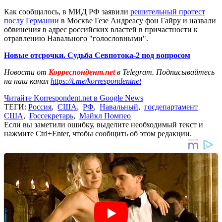
Как сообщалось, в МИД РФ заявили
решительный протест
послу Германии
в Москве Гезе Андреасу фон Гайру и назвали
обвинения в адрес российских властей в причастности к
отравлению Навального "голословными".
Новые отсрочки. Судьба Севпотока-2 под вопросом
Новости от
Корреспондент.net
в Telegram. Подписывайтесь
на наш канал
https://t.me/korrespondentnet
Читайте Korrespondent.net в Google News
ТЕГИ:
Россия
,
США
,
РФ
,
Навальный
,
госдепартамент
США
,
Госсекретарь
,
Майкл Помпео
Если вы заметили ошибку, выделите необходимый текст и
нажмите Ctrl+Enter, чтобы сообщить об этом редакции.