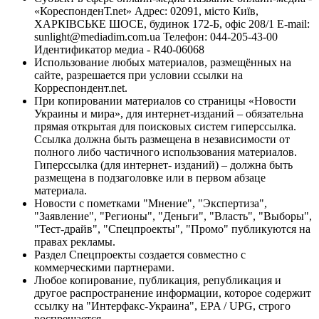
«КореспонденТ.net» Адрес: 02091, місто Київ,
ХАРКІВСЬКЕ ШОСЕ, будинок 172-Б, офіс 208/1 E-mail:
sunlight@mediadim.com.ua
Телефон: 044-205-43-00
Идентификатор медиа - R40-06068
Использование любых материалов, размещённых на
сайте, разрешается при условии ссылки на
Корреспондент.net.
При копировании материалов со страницы «Новости
Украины и мира», для интернет-изданий – обязательна
прямая открытая для поисковых систем гиперссылка.
Ссылка должна быть размещена в независимости от
полного либо частичного использования материалов.
Гиперссылка (для интернет- изданий) – должна быть
размещена в подзаголовке или в первом абзаце
материала.
Новости с пометками "Мнение", "Экспертиза",
"Заявление", "Регионы", "Деньги", "Власть", "Выборы",
"Тест-драйв", "Спецпроекты", "Промо" публикуются на
правах рекламы.
Раздел Спецпроекты создается совместно с
коммерческими партнерами.
Любое копирование, публикация, републикация и
другое распространение информации, которое содержит
ссылку на "Интерфакс-Украина", EPA / UPG, строго
воспрещается.