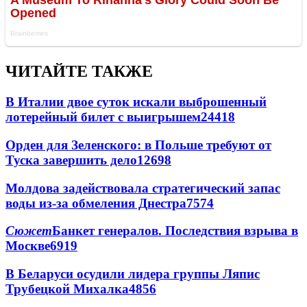
ЧИТАЙТЕ ТАКЖЕ
В Италии двое суток искали выброшенный
лотерейный билет с выигрышем
24418
Орден для Зеленского: в Польше требуют от
Туска завершить дело
12698
Молдова задействовала стратегический запас
воды из-за обмеления Днестра
7574
Сюжет
Банкет генералов. Последствия взрыва в
Москве
6919
В Беларуси осудили лидера группы Ляпис
Трубецкой Михалка
4856