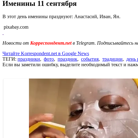
Именины 11 сентября
В этот день именины празднуют: Анастасий, Иван, Ян.
pixabay.com
Новости от
Корреспондент.net
в Telegram. Подписывайтесь н
Читайте Korrespondent.net в Google News
ТЕГИ:
праздники
,
фото
,
праздник
,
события
,
традиции
,
день
Если вы заметили ошибку, выделите необходимый текст и нажми