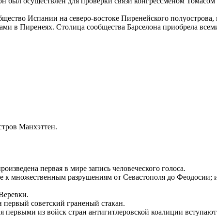
он был осуществлен для проверки связи конгрессменом Томасом 
бщество Испании на северо-востоке Пиренейского полуострова,
ами в Пиренеях. Столица сообщества Барселона приобрела все
стров Манхэттен.
оизведена первая в мире запись человеческого голоса.
е к множественным разрушениям от Севастополя до Феодосии; и
Веревки.
н первый советский граненый стакан.
ия первыми из войск стран антигитлеровской коалиции вступаю