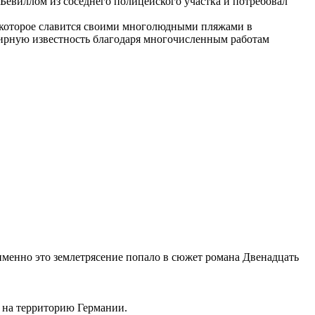
Бевиллом из соседнего полицейского участка и потребовал
 которое славится своими многолюдными пляжами в
мирную известность благодаря многочисленным работам
менно это землетрясение попало в сюжет романа Двенадцать
т на территорию Германии.