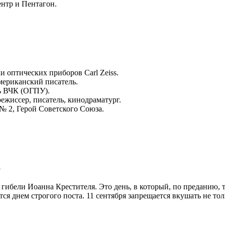
ентр и Пентагон.
и оптических приборов Carl Zeiss.
мериканский писатель.
ь ВЧК (ОГПУ).
ежиссер, писатель, кинодраматург.
№ 2, Герой Советского Союза.
к
ибели Иоанна Крестителя. Это день, в который, по преданию, т
тся днем строгого поста. 11 сентября запрещается вкушать не то