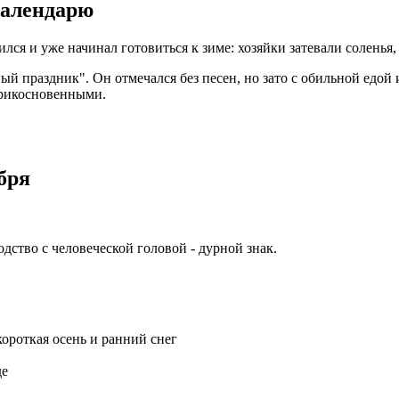
календарю
ся и уже начинал готовиться к зиме: хозяйки затевали соленья, 
ый праздник". Он отмечался без песен, но зато с обильной едой 
прикосновенными.
бря
дство с человеческой головой - дурной знак.
короткая осень и ранний снег
де