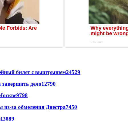
рейный билет с выигрышем
24529
а завершить дело
12790
Москве
9798
ы из-за обмеления Днестра
7450
И
3089