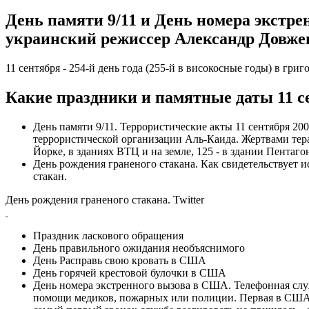
День памяти 9/11 и День номера экстр
украинский режиссер Александр Довженк
11 сентября - 254-й день года (255-й в високосные годы) в григ
Какие праздники и памятные даты 11 с
День памяти 9/11. Террористические акты 11 сентября 2
террористической организации Аль-Каида. Жертвами терак
Йорке, в зданиях ВТЦ и на земле, 125 - в здании Пентаг
День рождения граненого стакана. Как свидетельствует и
стакан.
День рождения граненого стакана. Twitter
Праздник ласкового обращения
День правильного ожидания необъяснимого
День Расправь свою кровать в США
День горячей крестовой булочки в США
День номера экстренного вызова в США. Телефонная слу
помощи медиков, пожарных или полиции. Первая в США т