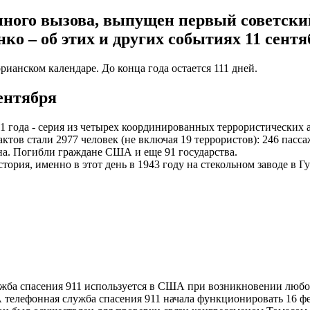
енного вызова, выпущен первый советски
о – об этих и других событиях 11 сентяб
орианском календаре. До конца года остается 111 дней.
ентября
001 года - серия из четырех координированных террористически
тов стали 2977 человек (не включая 19 террористов): 246 пасса
она. Погибли граждане США и еще 91 государства.
стория, именно в этот день в 1943 году на стекольном заводе 
жба спасения 911 используется в США при возникновении любо
елефонная служба спасения 911 начала функционировать 16 фев