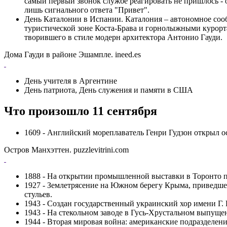
самый первый звонок службе реагировать не пришлось - 
лишь сигнального ответа "Привет".
День Каталонии в Испании. Каталония – автономное соо
туристической зоне Коста-Брава и горнолыжными курорт
творившего в стиле модерн архитектора Антонио Гауди.
Дома Гауди в районе Эшампле. ineed.es
День учителя в Аргентине
День патриота, День служения и памяти в США
Что произошло 11 сентября
1609 - Английский мореплаватель Генри Гудзон открыл о
Остров Манхэттен. puzzlevitrini.com
1888 - На открытии промышленной выставки в Торонто пр
1927 - Землетрясение на Южном берегу Крыма, приведше
стульев.
1943 - Создан государственный украинский хор имени Г. 
1943 - На стекольном заводе в Гусь-Хрустальном выпуще
1944 - Вторая мировая война: американские подразделен