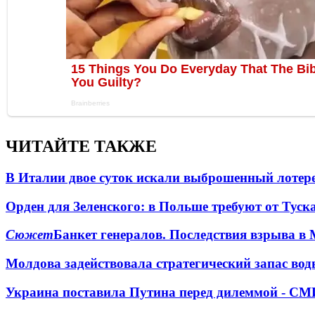
ЧИТАЙТЕ ТАКЖЕ
В Италии двое суток искали выброшенный лоте
Орден для Зеленского: в Польше требуют от Туск
Сюжет
Банкет генералов. Последствия взрыва в 
Молдова задействовала стратегический запас вод
Украина поставила Путина перед дилеммой - СМ