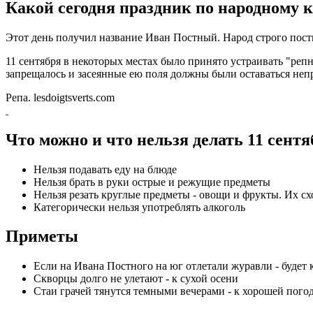
Какой сегодня праздник по народному 
Этот день получил название Иван Постный. Народ строго постил
11 сентября в некоторых местах было принято устраивать "репн
запрещалось и засеянные ею поля должны были оставаться не
Репа. lesdoigtsverts.com
Что можно и что нельзя делать 11 сентя
Нельзя подавать еду на блюде
Нельзя брать в руки острые и режущие предметы
Нельзя резать круглые предметы - овощи и фрукты. Их схо
Категорически нельзя употреблять алкоголь
Приметы
Если на Ивана Постного на юг отлетали журавли - будет 
Скворцы долго не улетают - к сухой осени
Стаи грачей тянутся темными вечерами - к хорошей пого