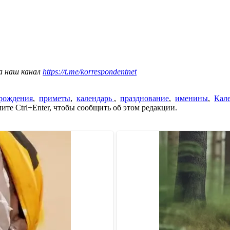
а наш канал
https://t.me/korrespondentnet
 рождения
,
приметы
,
календарь
,
празднование
,
именины
,
Кал
те Ctrl+Enter, чтобы сообщить об этом редакции.