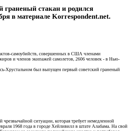
й граненый стакан и родился
ря в материале Korrespondent.net.
х актов-самоубийств, совершенных в США членами
жиров и членов экипажей самолетов, 2606 человек - в Нью-
в Гусь-Хрустальном был выпущен первый советский граненый
й чрезвычайной ситуации, которая требует немедленной
раля 1968 года в городе Хейливилл в штате Алабама. На свой