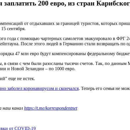
 заплатить 200 евро, из стран Карибского
омпенсаций от отдыхавших за границей туристов, которых пришл
15 сентября.
ого года с помощью чартерных самолетов эвакуировало в ФРГ 2
ейптауна. После этого людей в Германию стали возвращать по 
 порядка 47 млн евро будут компенсированы федеральному бюдж
, в связи с чем были разосланы тысячи счетов. Так, по данным
алии и Новой Зеландии – по 1000 евро.
ий" еще не истек.
пно заболел коронавирусом и скончался
. Теперь его семья не мо
а наш канал
https://t.me/korrespondentnet
ивки от COVID-19