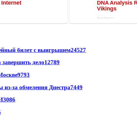
рейный билет с выигрышем
24527
а завершить дело
12789
Москве
9793
ы из-за обмеления Днестра
7449
И
3086
5