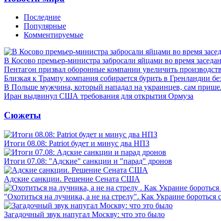
Последние
Популярные
Комментируемые
В Косово премьер-министра забросали яйцами во время заседа
Пентагон призвал оборонные компании увеличить производст
Близкая к Трампу компания собирается бурить в Гренландии бе
В Польше мужчина, который нападал на украинцев, сам приш
Иран выдвинул США требования для открытия Ормуза
Сюжеты
Итоги 08.08: Patriot будет и минус два НПЗ
Итоги 07.08: "Адские" санкции и "парад" дронов
Адские санкции. Решение Сената США
"Охотиться на лучника, а не на стрелу". Как Украине бороться 
Загадочный звук напугал Москву: что это было