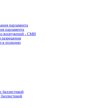
ния парламента
во вооружений - СМИ
з разрешения
ел в полицию
с баллистикой