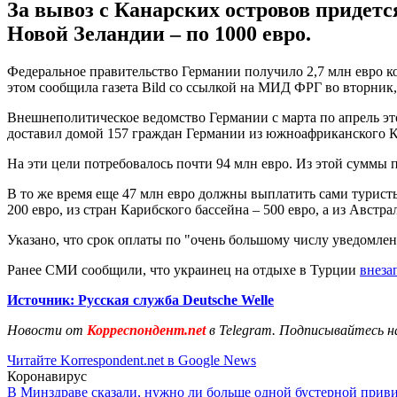
За вывоз с Канарских островов придется
Новой Зеландии – по 1000 евро.
Федеральное правительство Германии получило 2,7 млн евро к
этом сообщила газета Bild со ссылкой на МИД ФРГ во вторник, 
Внешнеполитическое ведомство Германии с марта по апрель эт
доставил домой 157 граждан Германии из южноафриканского К
На эти цели потребовалось почти 94 млн евро. Из этой суммы
В то же время еще 47 млн евро должны выплатить сами туристы
200 евро, из стран Карибского бассейна – 500 евро, а из Австр
Указано, что срок оплаты по "очень большому числу уведомлен
Ранее СМИ сообщили, что украинец на отдыхе в Турции
внеза
Источник: Русская служба Deutsche Welle
Новости от
Корреспондент.net
в Telegram. Подписывайтесь н
Читайте Korrespondent.net в Google News
Коронавирус
В Минздраве сказали, нужно ли больше одной бустерной прив