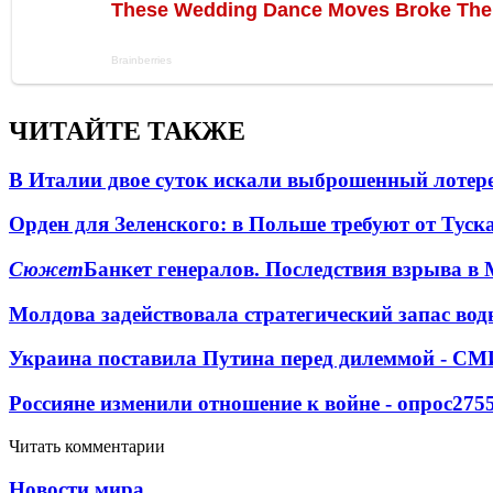
ЧИТАЙТЕ ТАКЖЕ
В Италии двое суток искали выброшенный лоте
Орден для Зеленского: в Польше требуют от Туск
Сюжет
Банкет генералов. Последствия взрыва в 
Молдова задействовала стратегический запас вод
Украина поставила Путина перед дилеммой - СМ
Россияне изменили отношение к войне - опрос
275
Читать комментарии
Новости мира