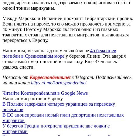
лодок, арестовала пять подозреваемых и конфисковала около
одной тонны марихуаны.
Между Марокко и Испанией проходит Гибралтарский пролив.
Если плыть на пароме, то его можно преодолеть примерно за
40 минут. Поэтому Марокко является одной из главных
транзитных стран для нелегальных мигрантов, пытающихся
перебраться в Европу.
Напомним, месяц назад по меньшей мере
45 беженцев
погибли в Средиземном море
у берегов Ливии. Эта авария
стала самой смертоносной в этом году. Еще 37 человек
удалось спасти.
Новости от
Корреспондент.net
в Telegram. Подписывайтесь
на наш канал
https://t.me/korrespondentnet
Читайте Korrespondent.net в Google News
Наплыв мигрантов в Европу
В Польше задержали четырех украинцев за перевозку
нелегалов
В ЕС анонсировали новый план депортации нелегальных
мигрантов
У берегов Греции потерпели крушение две лодки с
мигрантами