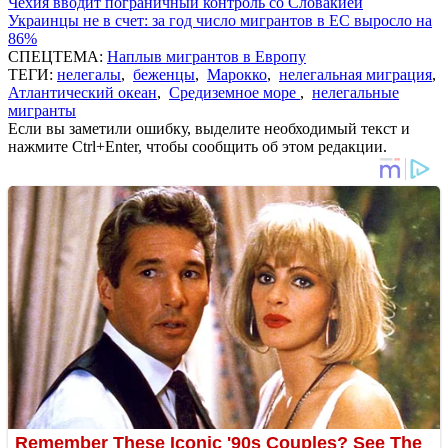
Чехия вводит пограничный контроль со Словакией
Украинцы не в счет: за год число мигрантов в ЕС выросло на
86%
СПЕЦТЕМА:
Наплыв мигрантов в Европу
ТЕГИ:
нелегалы
,
беженцы
,
Марокко
,
нелегальная миграция
,
Атлантический океан
,
Средиземное море
,
нелегальные
мигранты
Если вы заметили ошибку, выделите необходимый текст и
нажмите Ctrl+Enter, чтобы сообщить об этом редакции.