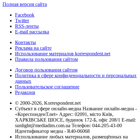
Полная версия сайта
Facebook
Twitter
RSS-ленты
E-mail рассылка
Контакты
Реклама на сайте
Использование материалов korrespondent.net
Правила пользования сайтом
Договор пользования сайтом
Политика в сфере конфиденциальности и персональных
данных
Пользовательское соглашение
Редакция
© 2000-2026, Korrespondent.net
Субъект в сфере онлайн-медиа Название онлайн-медиа -
«КореспонденТ.net» Адрес: 02091, місто Київ,
ХАРКІВСЬКЕ ШОСЕ, будинок 172-Б, офіс 208/1 E-mail:
sunlight@mediadim.com.ua
Телефон: 044-205-43-00
Идентификатор медиа - R40-06068
Использование любых материалов, размещённых на