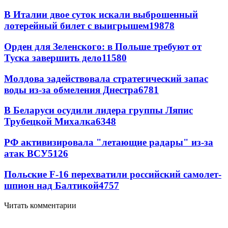
В Италии двое суток искали выброшенный
лотерейный билет с выигрышем
19878
Орден для Зеленского: в Польше требуют от
Туска завершить дело
11580
Молдова задействовала стратегический запас
воды из-за обмеления Днестра
6781
В Беларуси осудили лидера группы Ляпис
Трубецкой Михалка
6348
РФ активизировала "летающие радары" из-за
атак ВСУ
5126
Польские F-16 перехватили российский самолет-
шпион над Балтикой
4757
Читать комментарии