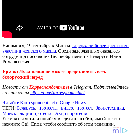
Напомним, 19 сентября в Минске
задержали более трех сотен
участниц женского марша
. Среди задержанных оказалась
сотрудница посольства Великобритании в Беларуси Инна
Ромашевская.
Ермак: Лукашенко не может представлять весь
белорусский народ
Новости от
Корреспондент.net
в Telegram. Подписывайтесь
на наш канал
https://t.me/korrespondentnet
Читайте Korrespondent.net в Google News
ТЕГИ:
Беларусь
,
протесты
,
видео
,
протест
,
бронетехника
,
Минск
,
акции протеста
,
Акция протеста
Если вы заметили ошибку, выделите необходимый текст и
нажмите Ctrl+Enter, чтобы сообщить об этом редакции.