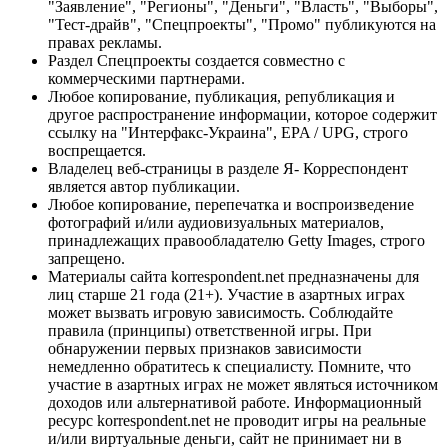
"Заявление", "Регионы", "Деньги", "Власть", "Выборы",
"Тест-драйв", "Спецпроекты", "Промо" публикуются на
правах рекламы.
Раздел Спецпроекты создается совместно с
коммерческими партнерами.
Любое копирование, публикация, републикация и
другое распространение информации, которое содержит
ссылку на "Интерфакс-Украина", EPA / UPG, строго
воспрещается.
Владелец веб-страницы в разделе Я- Корреспондент
является автор публикации.
Любое копирование, перепечатка и воспроизведение
фотографий и/или аудиовизуальных материалов,
принадлежащих правообладателю Getty Images, строго
запрещено.
Материалы сайта korrespondent.net предназначены для
лиц старше 21 года (21+). Участие в азартных играх
может вызвать игровую зависимость. Соблюдайте
правила (принципы) ответственной игры. При
обнаружении первых признаков зависимости
немедленно обратитесь к специалисту. Помните, что
участие в азартных играх не может являться источником
доходов или альтернативой работе. Информационный
ресурс korrespondent.net не проводит игры на реальные
и/или виртуальные деньги, сайт не принимает ни в