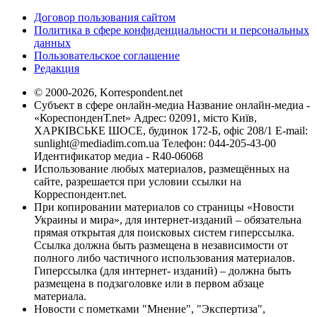
Договор пользования сайтом
Политика в сфере конфиденциальности и персональных
данных
Пользовательское соглашение
Редакция
© 2000-2026, Korrespondent.net
Субъект в сфере онлайн-медиа Название онлайн-медиа -
«КореспонденТ.net» Адрес: 02091, місто Київ,
ХАРКІВСЬКЕ ШОСЕ, будинок 172-Б, офіс 208/1 E-mail:
sunlight@mediadim.com.ua
Телефон: 044-205-43-00
Идентификатор медиа - R40-06068
Использование любых материалов, размещённых на
сайте, разрешается при условии ссылки на
Корреспондент.net.
При копировании материалов со страницы «Новости
Украины и мира», для интернет-изданий – обязательна
прямая открытая для поисковых систем гиперссылка.
Ссылка должна быть размещена в независимости от
полного либо частичного использования материалов.
Гиперссылка (для интернет- изданий) – должна быть
размещена в подзаголовке или в первом абзаце
материала.
Новости с пометками "Мнение", "Экспертиза",