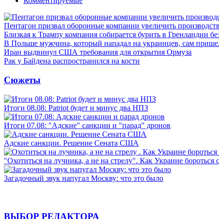
Комментируемые
Пентагон призвал оборонные компании увеличить производст
Близкая к Трампу компания собирается бурить в Гренландии бе
В Польше мужчина, который нападал на украинцев, сам приш
Иран выдвинул США требования для открытия Ормуза
Рак у Байдена распространился на кости
Сюжеты
Итоги 08.08: Patriot будет и минус два НПЗ
Итоги 07.08: "Адские" санкции и "парад" дронов
Адские санкции. Решение Сената США
"Охотиться на лучника, а не на стрелу". Как Украине бороться 
Загадочный звук напугал Москву: что это было
ВЫБОР РЕДАКТОРА