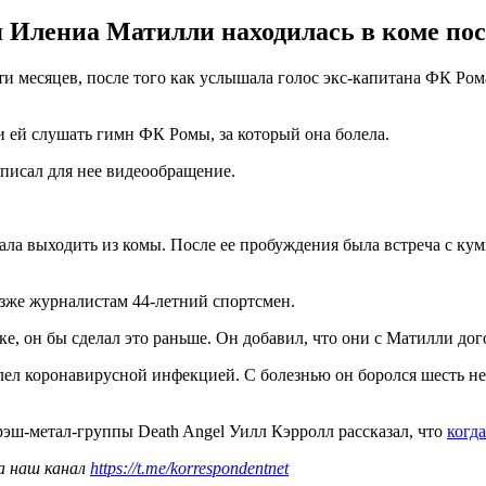
 Илениа Матилли находилась в коме посл
ти месяцев, после того как услышала голос экс-капитана ФК Ром
и ей слушать гимн ФК Ромы, за который она болела.
аписал для нее видеообращение.
ала выходить из комы. После ее пробуждения была встреча с кум
позже журналистам 44-летний спортсмен.
ке, он бы сделал это раньше. Он добавил, что они с Матилли до
л коронавирусной инфекцией. С болезнью он боролся шесть не
эш-метал-группы Death Angel Уилл Кэрролл рассказал, что
когда
а наш канал
https://t.me/korrespondentnet