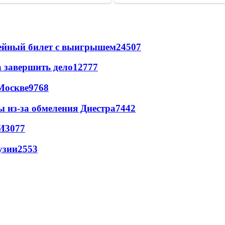
рейный билет с выигрышем
24507
а завершить дело
12777
Москве
9768
ы из-за обмеления Днестра
7442
И
3077
узии
2553