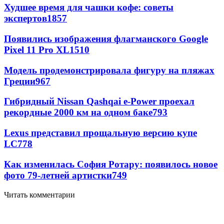
Худшее время для чашки кофе: советы
экспертов
1857
Появились изображения флагманского Google
Pixel 11 Pro XL
1510
Модель продемонстрировала фигуру на пляжах
Греции
967
Гибридный Nissan Qashqai e-Power проехал
рекордные 2000 км на одном баке
793
Lexus представил прощальную версию купе
LC
778
Как изменилась София Ротару: появилось новое
фото 79-летней артистки
749
Читать комментарии