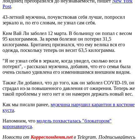
лондонец преобразился до неузнаваемости, пишет
New York
Post
.
43-летний мужчина, почувствовав себя лучше, попросил
зеркало и, по его словам, не узнал сам себя.
Ким Вай Ли заболел 12 марта. В больницу он попал с весом
95 килограммов. За время болезни он потерял 31,5
килограмма. Британец признался, что ему велика вся его
одежда, поскольку теперь он весит 63,5 килограмма.
"Я не узнал себя в зеркале, когда увидел, сколько веса я
потерял", - рассказал мужчина, добавив, что его семья была
очень сильно удивлена его изменившимся внешним видом.
Также Ли добавил, что до того, как он заболел COVID-19, он
страдал из-за повышенного давления от ожирения. Теперь же
такой проблемы у него нет и он намерен держать новый вес.
Как мы писали ранее,
мужчина нарушил карантин в костюме
куста
.
Напомним, что
модель похвасталась "блокатором"
коронавируса
.
Новости от
Корреспондент.net
в Telegram. Подписывайтесь