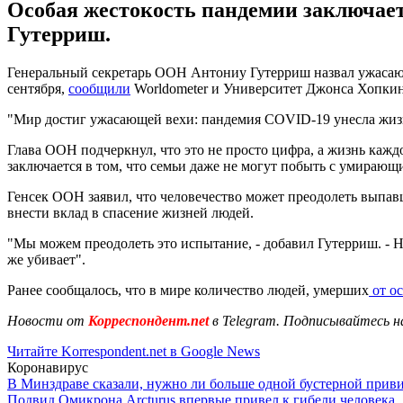
Особая жестокость пандемии заключает
Гутерриш.
Генеральный секретарь ООН Антониу Гутерриш назвал ужасающ
сентября,
сообщили
Worldometer и Университет Джонса Хопкин
"Мир достиг ужасающей вехи: пандемия COVID-19 унесла жизн
Глава ООН подчеркнул, что это не просто цифра, а жизнь каждог
заключается в том, что семьи даже не могут побыть с умираю
Генсек ООН заявил, что человечество может преодолеть выпав
внести вклад в спасение жизней людей.
"Мы можем преодолеть это испытание, - добавил Гутерриш. - 
же убивает".
Ранее сообщалось, что в мире количество людей, умерших
от о
Новости от
Корреспондент.net
в Telegram. Подписывайтесь н
Читайте Korrespondent.net в Google News
Коронавирус
В Минздраве сказали, нужно ли больше одной бустерной прив
Подвид Омикрона Arcturus впервые привел к гибели человека