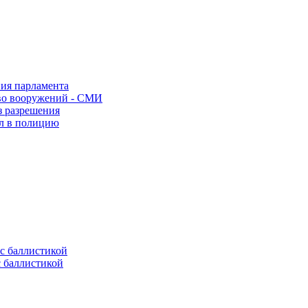
ния парламента
во вооружений - СМИ
з разрешения
ел в полицию
с баллистикой