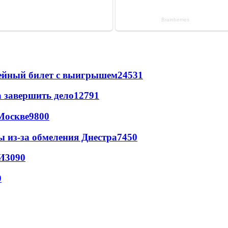
рейный билет с выигрышем
24531
а завершить дело
12791
Москве
9800
ы из-за обмеления Днестра
7450
И
3090
9