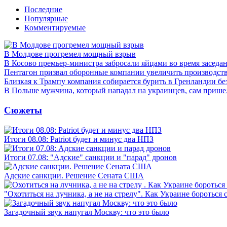
Последние
Популярные
Комментируемые
В Молдове прогремел мощный взрыв
В Косово премьер-министра забросали яйцами во время заседа
Пентагон призвал оборонные компании увеличить производст
Близкая к Трампу компания собирается бурить в Гренландии бе
В Польше мужчина, который нападал на украинцев, сам приш
Сюжеты
Итоги 08.08: Patriot будет и минус два НПЗ
Итоги 07.08: "Адские" санкции и "парад" дронов
Адские санкции. Решение Сената США
"Охотиться на лучника, а не на стрелу". Как Украине бороться 
Загадочный звук напугал Москву: что это было