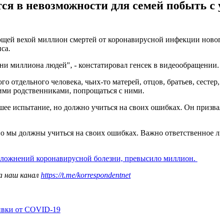
ся в невозможности для семей побыть 
ей вехой миллион смертей от коронавирусной инфекции нового
са.
и миллиона людей", - констатировал генсек в видеообращении.
о отдельного человека, чьих-то матерей, отцов, братьев, сестер,
щими родственниками, попрощаться с ними.
шее испытание, но должно учиться на своих ошибках. Он призва
Но мы должны учиться на своих ошибках. Важно ответственное 
сложнений коронавирусной болезни, превысило миллион.
а наш канал
https://t.me/korrespondentnet
ивки от COVID-19