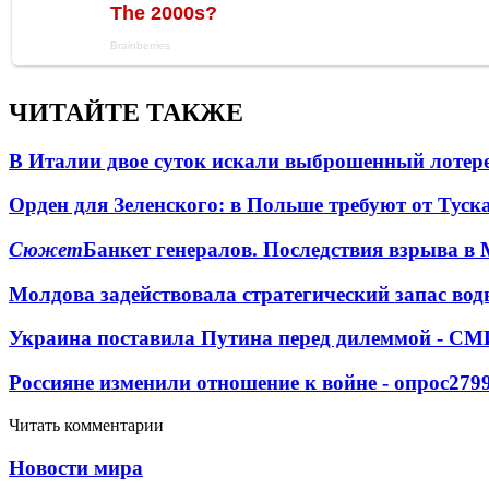
ЧИТАЙТЕ ТАКЖЕ
В Италии двое суток искали выброшенный лоте
Орден для Зеленского: в Польше требуют от Туск
Сюжет
Банкет генералов. Последствия взрыва в 
Молдова задействовала стратегический запас вод
Украина поставила Путина перед дилеммой - СМ
Россияне изменили отношение к войне - опрос
279
Читать комментарии
Новости мира