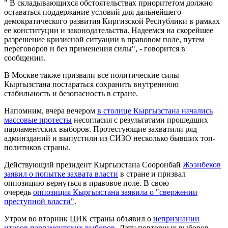
" В складывающихся обстоятельствах приоритетом должно
оставаться поддержание условий для дальнейшего
демократического развития Киргизской Республики в рамках
ее конституции и законодательства. Надеемся на скорейшее
разрешение кризисной ситуации в правовом поле, путем
переговоров и без применения силы", - говорится в
сообщении.
В Москве также призвали все политические силы
Кыргызстана постараться сохранить внутреннюю
стабильность и безопасность в стране.
Напомним, вчера вечером
в столице Кыргызстана начались
массовые протесты
несогласия с результатами прошедших
парламентских выборов. Протестующие захватили ряд
админзданий и выпустили из СИЗО несколько бывших топ-
политиков страны.
Действующий президент Кыргызстана Сооронбай
Жээнбеков
заявил о попытке захвата власти
в стране и призвал
оппозицию вернуться в правовое поле. В свою
очередь
оппозиция Кыргызстана заявила о "свержении
преступной власти"
.
Утром во вторник ЦИК страны объявил о
непризнании
итогов парламентских выборов
. Дату повторных выборов