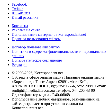
Facebook
Twitter
RSS-ленты
E-mail рассылка
Контакты
Реклама на сайте
Использование материалов korrespondent.net
Правила пользования сайтом
Договор пользования сайтом
Политика в сфере конфиденциальности и персональных
данных
Пользовательское соглашение
Редакция
© 2000-2026, Korrespondent.net
Субъект в сфере онлайн-медиа Название онлайн-медиа -
«КореспонденТ.net» Адрес: 02091, місто Київ,
ХАРКІВСЬКЕ ШОСЕ, будинок 172-Б, офіс 208/1 E-mail:
sunlight@mediadim.com.ua
Телефон: 044-205-43-00
Идентификатор медиа - R40-06068
Использование любых материалов, размещённых на
сайте, разрешается при условии ссылки на
Корреспондент.net.