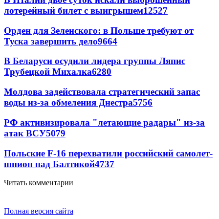
лотерейный билет с выигрышем
12527
Орден для Зеленского: в Польше требуют от
Туска завершить дело
9664
В Беларуси осудили лидера группы Ляпис
Трубецкой Михалка
6280
Молдова задействовала стратегический запас
воды из-за обмеления Днестра
5756
РФ активизировала "летающие радары" из-за
атак ВСУ
5079
Польские F-16 перехватили российский самолет-
шпион над Балтикой
4737
Читать комментарии
Полная версия сайта