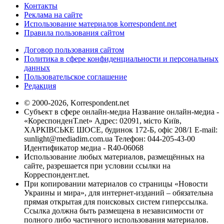
Контакты
Реклама на сайте
Использование материалов korrespondent.net
Правила пользования сайтом
Договор пользования сайтом
Политика в сфере конфиденциальности и персональных
данных
Пользовательское соглашение
Редакция
© 2000-2026, Korrespondent.net
Субъект в сфере онлайн-медиа Название онлайн-медиа -
«КореспонденТ.net» Адрес: 02091, місто Київ,
ХАРКІВСЬКЕ ШОСЕ, будинок 172-Б, офіс 208/1 E-mail:
sunlight@mediadim.com.ua
Телефон: 044-205-43-00
Идентификатор медиа - R40-06068
Использование любых материалов, размещённых на
сайте, разрешается при условии ссылки на
Корреспондент.net.
При копировании материалов со страницы «Новости
Украины и мира», для интернет-изданий – обязательна
прямая открытая для поисковых систем гиперссылка.
Ссылка должна быть размещена в независимости от
полного либо частичного использования материалов.