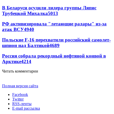
В Беларуси осудили лидера группы Ляпис
Трубецкой Михалка
5013
РФ активизировала "летающие радары" из-за
атак ВСУ
4940
Польские F-16 перехватили российский самолет-
шпион над Балтикой
4689
Россия собрала рекордный нефтяной конвой в
Арктике
4214
Читать комментарии
Полная версия сайта
Facebook
Twitter
RSS-ленты
E-mail рассылка