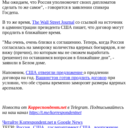
Мы ожидаем, что Россия уполномочит своих дипломатов
сделать то же самое", - говорится в заявлении спикера
Госдепа.
В то же время,
The Wall Street Journal
со ссылкой на источник
в администрации президента США пишет, что договор могут
продлить в ближайшее время.
"Мы очень, очень близки к соглашению. Теперь, когда Россия
согласилась на заморозку количества ядерных боезарядов, я не
вижу (причин), по которым мы не сможем выработать
(решение) по оставшимся вопросам в ближайшие дни", -
заявили в Белом доме.
Напомним,
США отвергли предложение
о продлении
договора на год.
Вашингтон готов продлить договор
при
условии, что обе страны временно заморозят размеры ядерных
арсеналов.
Новости от
Корреспондент.net
в Telegram. Подписывайтесь
на наш канал
https://t.me/korrespondentnet
Читайте Korrespondent.net в Google News
ТЕГИ:
Россия
,
США
,
госдепартамент США
,
вооружение