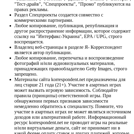
"Тест-драйв", "Спецпроекты", "Промо" публикуются на
правах рекламы.
Раздел Спецпроекты создается совместно с
коммерческими партнерами.
Любое копирование, публикация, републикация и
другое распространение информации, которое содержит
ссылку на "Интерфакс-Украина", EPA / UPG, строго
воспрещается.
Владелец веб-страницы в разделе Я- Корреспондент
является автор публикации.
Любое копирование, перепечатка и воспроизведение
фотографий и/или аудиовизуальных материалов,
принадлежащих правообладателю Getty Images, строго
запрещено.
Материалы сайта korrespondent.net предназначены для
лиц старше 21 года (21+). Участие в азартных играх
может вызвать игровую зависимость. Соблюдайте
правила (принципы) ответственной игры. При
обнаружении первых признаков зависимости
немедленно обратитесь к специалисту. Помните, что
участие в азартных играх не может являться источником
доходов или альтернативой работе. Информационный
ресурс korrespondent.net не проводит игры на реальные
и/или виртуальные деньги, сайт не принимает ни в
какой форме оплату ставок и других платежей, которые