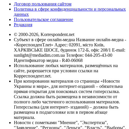
Договор пользования сайтом
Политика в сфере конфиденциальности и персональных
данных
Пользовательское соглашение
Редакция
© 2000-2026, Korrespondent.net
Субъект в сфере онлайн-медиа Название онлайн-медиа -
«КореспонденТ.net» Адрес: 02091, місто Київ,
ХАРКІВСЬКЕ ШОСЕ, будинок 172-Б, офіс 208/1 E-mail:
sunlight@mediadim.com.ua
Телефон: 044-205-43-00
Идентификатор медиа - R40-06068
Использование любых материалов, размещённых на
сайте, разрешается при условии ссылки на
Корреспондент.net.
При копировании материалов со страницы «Новости
Украины и мира», для интернет-изданий – обязательна
прямая открытая для поисковых систем гиперссылка.
Ссылка должна быть размещена в независимости от
полного либо частичного использования материалов.
Гиперссылка (для интернет- изданий) – должна быть
размещена в подзаголовке или в первом абзаце
материала.
Новости с пометками "Мнение", "Экспертиза",
"Заявление", "Регионы", "Деньги", "Власть", "Выборы",