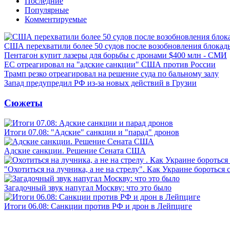
Последние
Популярные
Комментируемые
США перехватили более 50 судов после возобновления блокад
Пентагон купит лазеры для борьбы с дронами $400 млн - СМИ
ЕС отреагировал на "адские санкции" США против России
Трамп резко отреагировал на решение суда по бальному залу
Запад предупредил РФ из-за новых действий в Грузии
Сюжеты
Итоги 07.08: "Адские" санкции и "парад" дронов
Адские санкции. Решение Сената США
"Охотиться на лучника, а не на стрелу". Как Украине бороться 
Загадочный звук напугал Москву: что это было
Итоги 06.08: Санкции против РФ и дрон в Лейпциге