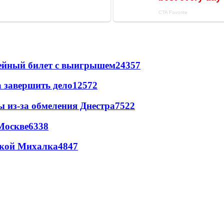
рейный билет с выигрышем
24357
а завершить дело
12572
ы из-за обмеления Днестра
7522
Москве
6338
цкой Михалка
4847