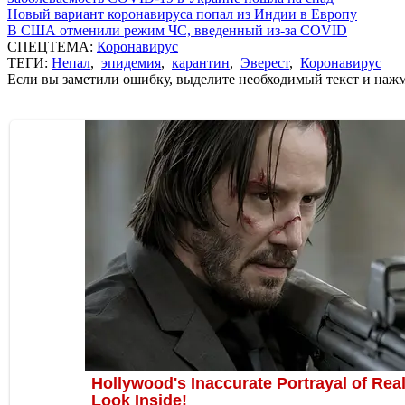
Новый вариант коронавируса попал из Индии в Европу
В США отменили режим ЧС, введенный из-за COVID
СПЕЦТЕМА:
Коронавирус
ТЕГИ:
Непал
,
эпидемия
,
карантин
,
Эверест
,
Коронавирус
Если вы заметили ошибку, выделите необходимый текст и нажми