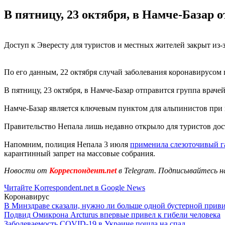
В пятницу, 23 октября, в Намче-Базар 
Доступ к Эвересту для туристов и местных жителей закрыт из
По его данным, 22 октября случай заболевания коронавирусом
В пятницу, 23 октября, в Намче-Базар отправится группа врач
Намче-Базар является ключевым пунктом для альпинистов при 
Правительство Непала лишь недавно открыло для туристов дост
Напомним, полиция Непала 3 июля
применила слезоточивый г
карантинный запрет на массовые собрания.
Новости от
Корреспондент.net
в Telegram. Подписывайтесь н
Читайте Korrespondent.net в Google News
Коронавирус
В Минздраве сказали, нужно ли больше одной бустерной прив
Подвид Омикрона Arcturus впервые привел к гибели человека
Заболеваемость COVID-19 в Украине пошла на спад