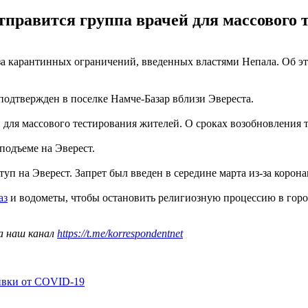
отправится группа врачей для массового
-за карантинных ограничений, введенных властями Непала. Об э
 подтвержден в поселке Намче-Базар вблизи Эвереста.
ей для массового тестирования жителей. О сроках возобновления
подъеме на Эверест.
уп на Эверест. Запрет был введен в середине марта из-за коро
аз
и водометы, чтобы остановить религиозную процессию в гор
а наш канал
https://t.me/korrespondentnet
ивки от COVID-19