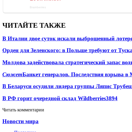
ЧИТАЙТЕ ТАКЖЕ
В Италии двое суток искали выброшенный лоте
Орден для Зеленского: в Польше требуют от Туск
Молдова задействовала стратегический запас вод
Сюжет
Банкет генералов. Последствия взрыва в 
В Беларуси осудили лидера группы Ляпис Трубе
В РФ горит очередной склад Wildberries
3894
Читать комментарии
Новости мира