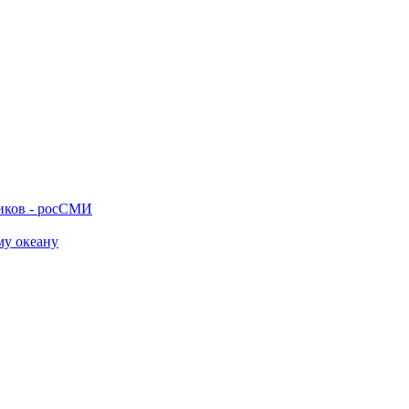
ников - росСМИ
му океану