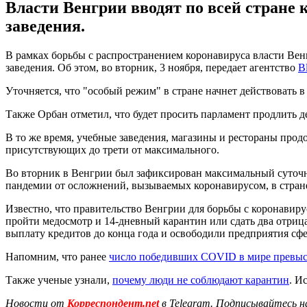
Власти Венгрии вводят по всей стране 
заведения.
В рамках борьбы с распространением коронавируса власти Венг
заведения. Об этом, во вторник, 3 ноября, передает агентство
B
Уточняется, что "особый режим" в стране начнет действовать в
Также Орбан отметил, что будет просить парламент продлить д
В то же время, учебные заведения, магазины и рестораны про
присутствующих до трети от максимального.
Во вторник в Венгрии был зафиксирован максимальный суточны
пандемии от осложнений, вызываемых коронавирусом, в стране
Известно, что правительство Венгрии для борьбы с коронавирус
пройти медосмотр и 14-дневный карантин или сдать два отрица
выплату кредитов до конца года и освободили предприятия сфе
Напомним, что ранее
число победивших COVID в мире превыс
Также ученые узнали,
почему люди не соблюдают карантин
. И
Новости от
Корреспондент.net
в Telegram. Подписывайтесь н