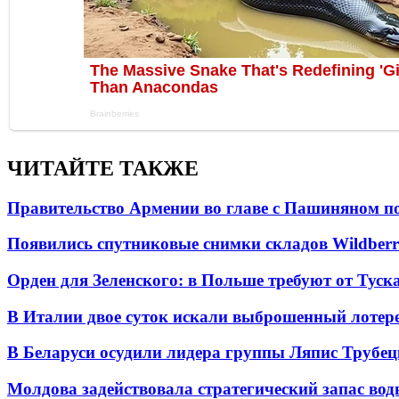
ЧИТАЙТЕ ТАКЖЕ
Правительство Армении во главе с Пашиняном по
Появились спутниковые снимки складов Wildberr
Орден для Зеленского: в Польше требуют от Туск
В Италии двое суток искали выброшенный лоте
В Беларуси осудили лидера группы Ляпис Трубе
Молдова задействовала стратегический запас вод