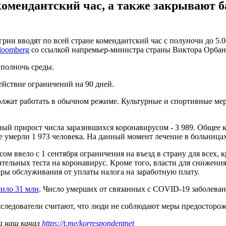
комендантский час, а также закрывают 
рии вводят по всей стране комендантский час с полуночи до 5.0
loomberg
со ссылкой напремьер-министра страны Виктора Орбан
 полночь среды.
ействие ограничений на 90 дней.
должат работать в обычном режиме. Культурные и спортивные ме
й прирост числа заразившихся коронавирусом - 3 989. Общее к
 умерли 1 973 человека. На данный момент лечение в больницах
ом ввело с 1 сентября ограничения на въезд в страну для всех,
тельных теста на коронавирус. Кроме того, власти для снижени
ры обслуживания от уплаты налога на заработную плату.
ило 31 млн
. Число умерших от связанных с COVID-19 заболевани
сследователи считают, что люди не соблюдают меры предосторо
а наш канал
https://t.me/korrespondentnet