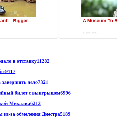
дало в отставку
11282
ies
9117
а завершить дело
7321
рейный билет с выигрышем
6996
цкой Михалка
6213
ы из-за обмеления Днестра
5189