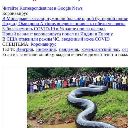
Читайте Korrespondent.net в Google News
Коронавирус
В Минздраве сказали, нужно ли больше одной бустерной прив
Подвид Омикрона Arcturus впервые привел к гибели человека
Заболеваемость COVID-19 в Украине пошла на спад
Новый вариант коронавируса попал из Индии в Европу
В США отменили режим ЧС, введенный из-за COVID
СПЕЦТЕМА:
Коронавирус
ТЕГИ:
Венгрия
,
инфекция
,
пандемия
,
комендантский час
,
ог
Если вы заметили ошибку, выделите необходимый текст и нажми