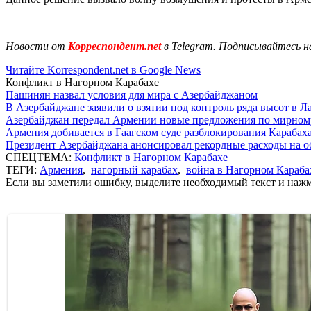
Новости от
Корреспондент.net
в Telegram. Подписывайтесь н
Читайте Korrespondent.net в Google News
Конфликт в Нагорном Карабахе
Пашинян назвал условия для мира с Азербайджаном
В Азербайджане заявили о взятии под контроль ряда высот в Л
Азербайджан передал Армении новые предложения по мирном
Армения добивается в Гаагском суде разблокирования Карабах
Президент Азербайджана анонсировал рекордные расходы на о
СПЕЦТЕМА:
Конфликт в Нагорном Карабахе
ТЕГИ:
Армения
,
нагорный карабах
,
война в Нагорном Караба
Если вы заметили ошибку, выделите необходимый текст и нажми