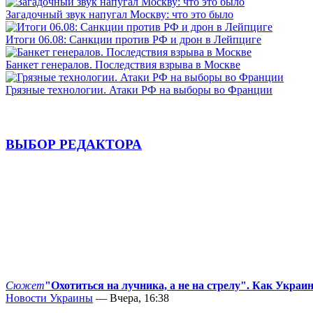
Загадочный звук напугал Москву: что это было
Итоги 06.08: Санкции против РФ и дрон в Лейпциге
Банкет генералов. Последствия взрыва в Москве
Грязные технологии. Атаки РФ на выборы во Франции
ВЫБОР РЕДАКТОРА
Сюжет
"Охотиться на лучника, а не на стрелу". Как Украи
Новости Украины
— Вчера, 16:38