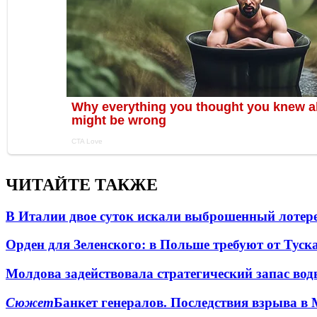
ЧИТАЙТЕ ТАКЖЕ
В Италии двое суток искали выброшенный лоте
Орден для Зеленского: в Польше требуют от Туск
Молдова задействовала стратегический запас вод
Сюжет
Банкет генералов. Последствия взрыва в 