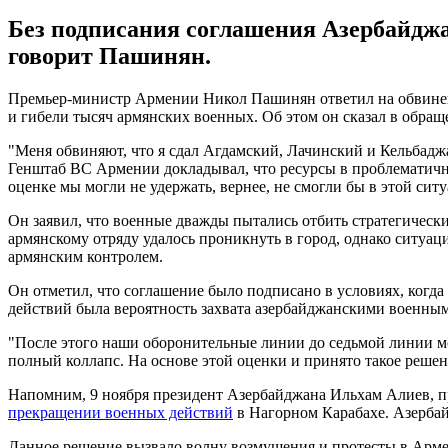
Без подписания соглашения Азербайджа
говорит Пашинян.
Премьер-министр Армении Никол Пашинян ответил на обвинения
и гибели тысяч армянских военных. Об этом он сказал в обра
"Меня обвиняют, что я сдал Агдамский, Лачинский и Кельбаджа
Генштаб ВС Армении докладывал, что ресурсы в проблематично
оценке мы могли не удержать, вернее, не смогли бы в этой сит
Он заявил, что военные дважды пытались отбить стратегичес
армянскому отряду удалось проникнуть в город, однако ситуац
армянским контролем.
Он отметил, что соглашение было подписано в условиях, когд
действий была вероятность захвата азербайджанскими военным
"После этого наши оборонительные линии до седьмой линии мо
полный коллапс. На основе этой оценки и принято такое решен
Напомним, 9 ноября президент Азербайджана Ильхам Алиев,
прекращении военных действий
в Нагорном Карабахе. Азербай
Данное решение вызвало волну возмущения и протесты в Арм