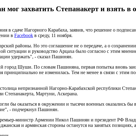
н мог захватить Степанакерт и взять в
 в сдаче Нагорного Карабаха, заявив, что решение о подписан
щении в
Facebook
в среду, 11 ноября.
рский районы. Но это соглашение не о передаче, а о сохранени
й ситуации и руководство Арцаха было согласно с этим мнение
уации удержать", - сказал Пашинян.
кий город Шуши. По словам Пашиняна, первая попытка вновь за
ия принципиально не изменилась. Тем не менее в связи с этим 
а столица непризнанной Нагорно-Карабахской республики Степан
и Степанакерта, Мартуни, Аскерана.
гли бы оказаться в окружении и тысячи военных оказались бы в
ие", - подчеркнул Пашинян.
 премьер-министр Армении Никол Пашинян и президент РФ Вла
джанская и армянская стороны останутся на занятых позициях, 
ении.