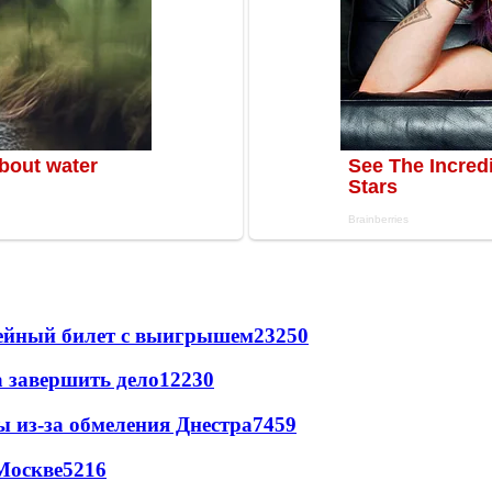
рейный билет с выигрышем
23250
а завершить дело
12230
ы из-за обмеления Днестра
7459
Москве
5216