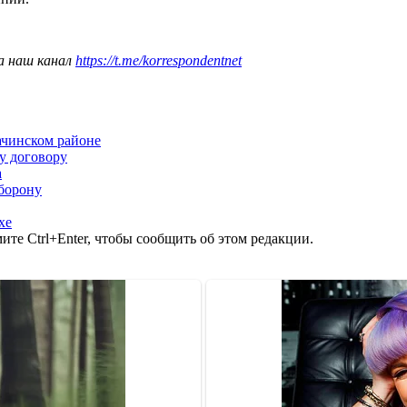
а наш канал
https://t.me/korrespondentnet
ачинском районе
у договору
а
борону
хе
те Ctrl+Enter, чтобы сообщить об этом редакции.