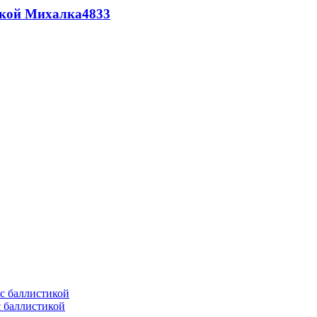
цкой Михалка
4833
с баллистикой