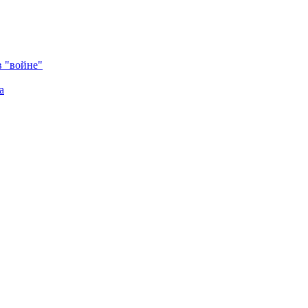
в "войне"
а