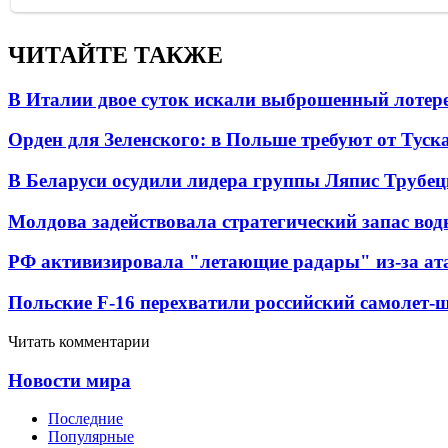
ЧИТАЙТЕ ТАКЖЕ
В Италии двое суток искали выброшенный лоте
Орден для Зеленского: в Польше требуют от Туск
В Беларуси осудили лидера группы Ляпис Трубе
Молдова задействовала стратегический запас вод
РФ активизировала "летающие радары" из-за а
Польские F-16 перехватили российский самолет-
Читать комментарии
Новости мира
Последние
Популярные