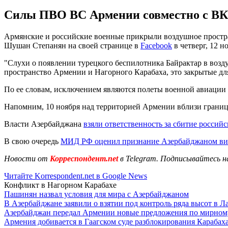
Силы ПВО ВС Армении совместно с ВКС
Армянские и российские военные прикрыли воздушное простра
Шушан Степанян на своей странице в
Facebook
в четверг, 12 н
"Слухи о появлении турецкого беспилотника Байрактар в во
пространство Армении и Нагорного Карабаха, это закрытые для
По ее словам, исключением являются полеты военной авиации
Напомним, 10 ноября над территорией Армении вблизи грани
Власти Азербайджана
взяли ответственность за сбитие российс
В свою очередь
МИД РФ оценил признание Азербайджаном в
Новости от
Корреспондент.net
в Telegram. Подписывайтесь н
Читайте Korrespondent.net в Google News
Конфликт в Нагорном Карабахе
Пашинян назвал условия для мира с Азербайджаном
В Азербайджане заявили о взятии под контроль ряда высот в Л
Азербайджан передал Армении новые предложения по мирном
Армения добивается в Гаагском суде разблокирования Карабах