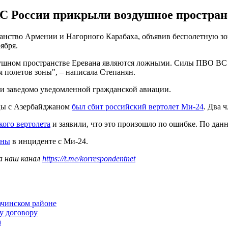
 России прикрыли воздушное пространс
нство Армении и Нагорного Карабаха, объявив бесполетную зо
оября.
здушном пространстве Еревана являются ложными. Силы ПВО В
 полетов зоны", – написала Степанян.
 и заведомо уведомленной гражданской авиации.
цы с Азербайджаном
был сбит российский вертолет Ми-24
. Два 
кого вертолета
и заявили, что это произошло по ошибке. По данн
ины
в инциденте с Ми-24.
а наш канал
https://t.me/korrespondentnet
ачинском районе
у договору
а