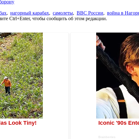
борону
бах
,
нагорный карабах
,
самолеты
,
ВВС России
,
война в Нагор
те Ctrl+Enter, чтобы сообщить об этом редакции.