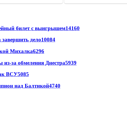
рейный билет с выигрышем
14160
а завершить дело
10084
цкой Михалка
6296
ы из-за обмеления Днестра
5939
так ВСУ
5085
шпион над Балтикой
4740