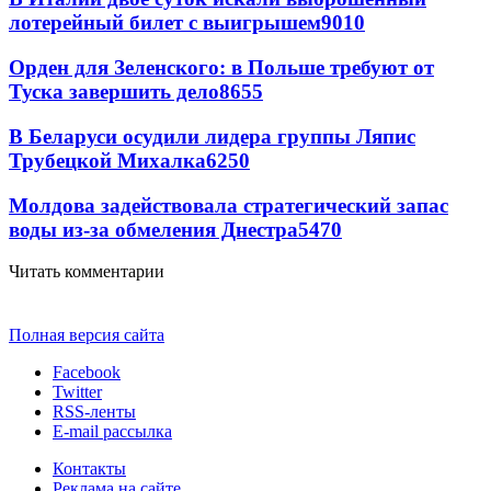
лотерейный билет с выигрышем
9010
Орден для Зеленского: в Польше требуют от
Туска завершить дело
8655
В Беларуси осудили лидера группы Ляпис
Трубецкой Михалка
6250
Молдова задействовала стратегический запас
воды из-за обмеления Днестра
5470
Читать комментарии
Полная версия сайта
Facebook
Twitter
RSS-ленты
E-mail рассылка
Контакты
Реклама на сайте