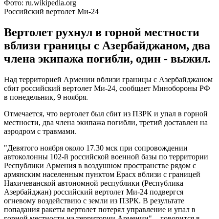
Фото: ru.wikipedia.org
Российский вертолет Ми-24
Вертолет рухнул в горной местности
вблизи границы с Азербайджаном, два
члена экипажа погибли, один - выжил.
Над территорией Армении вблизи границы с Азербайджаном
сбит российский вертолет Ми-24, сообщает Минобороны РФ
в понедельник, 9 ноября.
Отмечается, что вертолет был сбит из ПЗРК и упал в горной
местности, два члена экипажа погибли, третий доставлен на
аэродром с травмами.
"Девятого ноября около 17.30 мск при сопровождении
автоколонны 102-й российской военной базы по территории
Республики Армения в воздушном пространстве рядом с
армянским населенным пунктом Ерасх вблизи с границей
Нахичеванской автономной республики (Республика
Азербайджан) российский вертолет Ми-24 подвергся
огневому воздействию с земли из ПЗРК. В результате
попадания ракеты вертолет потерял управление и упал в
горной местности на территории Армении", - говорится в