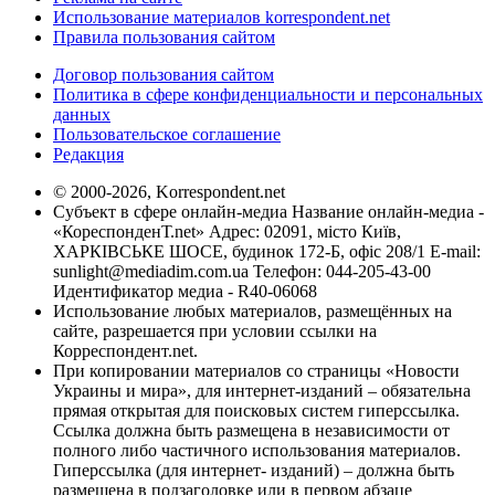
Использование материалов korrespondent.net
Правила пользования сайтом
Договор пользования сайтом
Политика в сфере конфиденциальности и персональных
данных
Пользовательское соглашение
Редакция
© 2000-2026, Korrespondent.net
Субъект в сфере онлайн-медиа Название онлайн-медиа -
«КореспонденТ.net» Адрес: 02091, місто Київ,
ХАРКІВСЬКЕ ШОСЕ, будинок 172-Б, офіс 208/1 E-mail:
sunlight@mediadim.com.ua
Телефон: 044-205-43-00
Идентификатор медиа - R40-06068
Использование любых материалов, размещённых на
сайте, разрешается при условии ссылки на
Корреспондент.net.
При копировании материалов со страницы «Новости
Украины и мира», для интернет-изданий – обязательна
прямая открытая для поисковых систем гиперссылка.
Ссылка должна быть размещена в независимости от
полного либо частичного использования материалов.
Гиперссылка (для интернет- изданий) – должна быть
размещена в подзаголовке или в первом абзаце