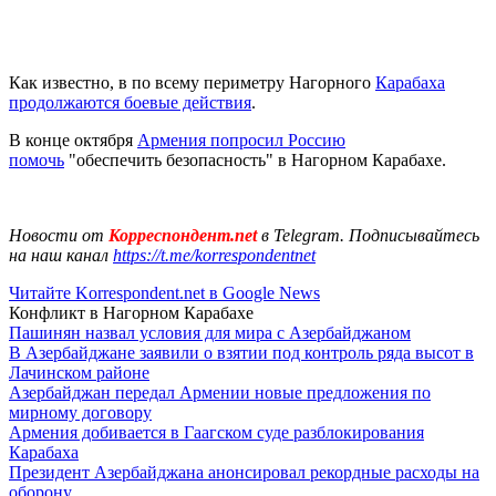
Как известно, в по всему периметру Нагорного
Карабаха
продолжаются боевые действия
.
В конце октября
Армения попросил Россию
помочь
"обеспечить безопасность" в Нагорном Карабахе.
Новости от
Корреспондент.net
в Telegram. Подписывайтесь
на наш канал
https://t.me/korrespondentnet
Читайте Korrespondent.net в Google News
Конфликт в Нагорном Карабахе
Пашинян назвал условия для мира с Азербайджаном
В Азербайджане заявили о взятии под контроль ряда высот в
Лачинском районе
Азербайджан передал Армении новые предложения по
мирному договору
Армения добивается в Гаагском суде разблокирования
Карабаха
Президент Азербайджана анонсировал рекордные расходы на
оборону