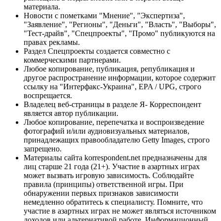
материала.
Новости с пометками "Мнение", "Экспертиза",
"Заявление", "Регионы", "Деньги", "Власть", "Выборы",
"Тест-драйв", "Спецпроекты", "Промо" публикуются на
правах рекламы.
Раздел Спецпроекты создается совместно с
коммерческими партнерами.
Любое копирование, публикация, републикация и
другое распространение информации, которое содержит
ссылку на "Интерфакс-Украина", EPA / UPG, строго
воспрещается.
Владелец веб-страницы в разделе Я- Корреспондент
является автор публикации.
Любое копирование, перепечатка и воспроизведение
фотографий и/или аудиовизуальных материалов,
принадлежащих правообладателю Getty Images, строго
запрещено.
Материалы сайта korrespondent.net предназначены для
лиц старше 21 года (21+). Участие в азартных играх
может вызвать игровую зависимость. Соблюдайте
правила (принципы) ответственной игры. При
обнаружении первых признаков зависимости
немедленно обратитесь к специалисту. Помните, что
участие в азартных играх не может являться источником
доходов или альтернативой работе. Информационный