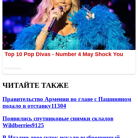
ЧИТАЙТЕ ТАКЖЕ
Правительство Армении во главе с Пашиняном
подало в отставку
11304
Появились спутниковые снимки складов
Wildberries
9125
В Италии двое суток искали выброшенный