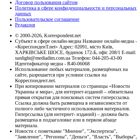
Договор пользования сайтом
Политика в сфере конфиденциальности и персональных
данных
Пользовательское соглашение
Редакция
© 2000-2026, Korrespondent.net
Субъект в сфере онлайн-медиа Название онлайн-медиа -
«КореспонденТ.net» Адрес: 02091, місто Київ,
ХАРКІВСЬКЕ ШОСЕ, будинок 172-Б, офіс 208/1 E-mail:
sunlight@mediadim.com.ua
Телефон: 044-205-43-00
Идентификатор медиа - R40-06068
Использование любых материалов, размещённых на
сайте, разрешается при условии ссылки на
Корреспондент.net.
При копировании материалов со страницы «Новости
Украины и мира», для интернет-изданий – обязательна
прямая открытая для поисковых систем гиперссылка.
Ссылка должна быть размещена в независимости от
полного либо частичного использования материалов.
Гиперссылка (для интернет- изданий) – должна быть
размещена в подзаголовке или в первом абзаце
материала.
Новости с пометками "Мнение", "Экспертиза",
"Заявление", "Регионы", "Деньги", "Власть", "Выборы",