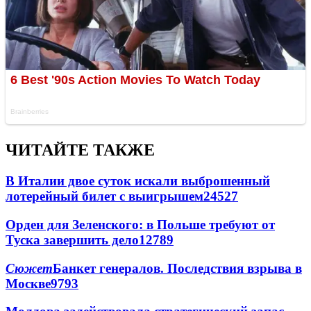
ЧИТАЙТЕ ТАКЖЕ
В Италии двое суток искали выброшенный
лотерейный билет с выигрышем
24527
Орден для Зеленского: в Польше требуют от
Туска завершить дело
12789
Сюжет
Банкет генералов. Последствия взрыва в
Москве
9793