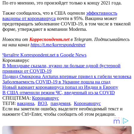
По его мнению, это произойдет только к концу 2021 года.
Также сообщалось, что в США оценили
эффективность
вакцины от коронавируса
почти в 95%. Вакцина может
предотвращать заболевание COVID-19, в том числе в тяжелой
форме, утверждают в компании Moderna.
Новости от
Корреспондент.net
в Telegram. Подписывайтесь
на наш канал
https://t.me/korrespondentnet
Читайте Korrespondent.net в Google News
Коронавирус
В Минздраве сказали, нужно ли больше одной бустерной
прививки от COVID-19
Подвид Омикрона Arcturus впервые привел к гибели человека
Заболеваемость COVID-19 в Украине пошла на спад
Новый вариант коронавируса попал из Индии в Европу
В США отменили режим ЧС, введенный из-за COVID
СПЕЦТЕМА:
Коронавирус
ТЕГИ:
вакцина
,
ВОЗ
,
пандемия
,
Коронавирус
Если вы заметили ошибку, выделите необходимый текст и
нажмите Ctrl+Enter, чтобы сообщить об этом редакции.