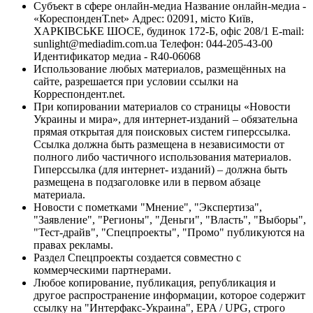
Субъект в сфере онлайн-медиа Название онлайн-медиа -
«КореспонденТ.net» Адрес: 02091, місто Київ,
ХАРКІВСЬКЕ ШОСЕ, будинок 172-Б, офіс 208/1 E-mail:
sunlight@mediadim.com.ua
Телефон: 044-205-43-00
Идентификатор медиа - R40-06068
Использование любых материалов, размещённых на
сайте, разрешается при условии ссылки на
Корреспондент.net.
При копировании материалов со страницы «Новости
Украины и мира», для интернет-изданий – обязательна
прямая открытая для поисковых систем гиперссылка.
Ссылка должна быть размещена в независимости от
полного либо частичного использования материалов.
Гиперссылка (для интернет- изданий) – должна быть
размещена в подзаголовке или в первом абзаце
материала.
Новости с пометками "Мнение", "Экспертиза",
"Заявление", "Регионы", "Деньги", "Власть", "Выборы",
"Тест-драйв", "Спецпроекты", "Промо" публикуются на
правах рекламы.
Раздел Спецпроекты создается совместно с
коммерческими партнерами.
Любое копирование, публикация, републикация и
другое распространение информации, которое содержит
ссылку на "Интерфакс-Украина", EPA / UPG, строго