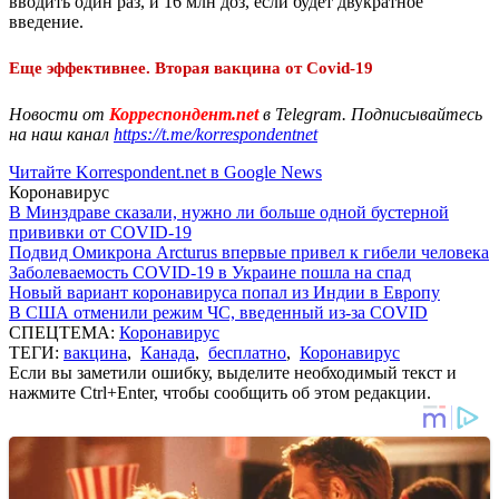
вводить один раз, и 16 млн доз, если будет двукратное
введение.
Еще эффективнее. Вторая вакцина от Covid-19
Новости от
Корреспондент.net
в Telegram. Подписывайтесь
на наш канал
https://t.me/korrespondentnet
Читайте Korrespondent.net в Google News
Коронавирус
В Минздраве сказали, нужно ли больше одной бустерной
прививки от COVID-19
Подвид Омикрона Arcturus впервые привел к гибели человека
Заболеваемость COVID-19 в Украине пошла на спад
Новый вариант коронавируса попал из Индии в Европу
В США отменили режим ЧС, введенный из-за COVID
СПЕЦТЕМА:
Коронавирус
ТЕГИ:
вакцина
,
Канада
,
бесплатно
,
Коронавирус
Если вы заметили ошибку, выделите необходимый текст и
нажмите Ctrl+Enter, чтобы сообщить об этом редакции.