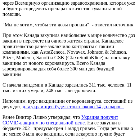
через Всемирную организацию здравоохранения, которая уже
и будет распределять препарат в качестве гуманитарной
помощи.
"Мы не хотим, чтобы эти дозы пропали", - отметил источник.
При этом Канада закупила наибольшее в мире количество доз
вакцин в пересчете на одного жителя страны. Канадское
правительство ранее заключило контракты с такими
компаниями, как AstraZeneca, Novavax, Johnson & Johnson,
Pfizer, Moderna, Sanofi и GSK (GlaxoSmithKline) на поставку
вакцины от нового коронавируса. Всего Канада
зарезервировала для себя более 300 млн доз будущей
вакцины.
С начала пандемии в Канаде заразились 311 тыс. человек, 11
тыс. из них умерли, 248 тыс. - выздоровели.
Напомним, курс вакцинации от коронавируса, состоящий из
двух доз,
для украинцев будет стоить около 14 долларов.
Ранее Виктор Ляшко утверждал, что
Украина получит
COVID-вакцину по специальной цене
. На ее закупки в
бюджете-2021 предусмотрен 1 млрд гривен. Тогда речь шла о
не менее 8 млн доз вакцины, если лекарство нужно будет