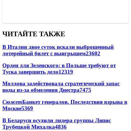
ЧИТАЙТЕ ТАКЖЕ
В Италии двое суток искали выброшенный
лотерейный билет с выигрышем
23602
Орден для Зеленского: в Польше требуют от
Туска завершить дело
12319
Молдова задействовала стратегический запас
воды из-за обмеления Днестра
7475
Сюжет
Банкет генералов. Последствия взрыва в
Москве
5369
В Беларуси осудили лидера группы Ляпис
Трубецкой Михалка
4836