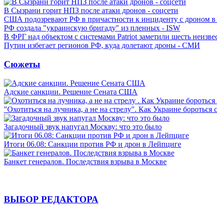
В Сызрани горит НПЗ после атаки дронов - соцсети
США подозревают РФ в причастности к инциденту с дроном в
РФ создала "украинскую бригаду" из пленных - ISW
В ФРГ над объектом с системами Patriot заметили шесть неизв
Путин избегает регионов РФ, куда долетают дроны - СМИ
Сюжеты
Адские санкции. Решение Сената США
"Охотиться на лучника, а не на стрелу". Как Украине бороться 
Загадочный звук напугал Москву: что это было
Итоги 06.08: Санкции против РФ и дрон в Лейпциге
Банкет генералов. Последствия взрыва в Москве
ВЫБОР РЕДАКТОРА