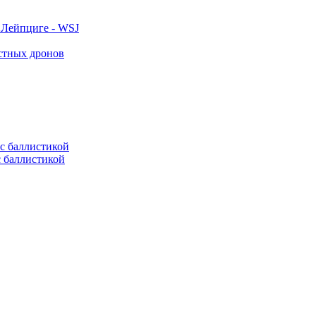
 Лейпциге - WSJ
естных дронов
с баллистикой