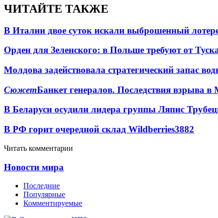
ЧИТАЙТЕ ТАКЖЕ
В Италии двое суток искали выброшенный лоте
Орден для Зеленского: в Польше требуют от Туск
Молдова задействовала стратегический запас вод
Сюжет
Банкет генералов. Последствия взрыва в 
В Беларуси осудили лидера группы Ляпис Трубе
В РФ горит очередной склад Wildberries
3882
Читать комментарии
Новости мира
Последние
Популярные
Комментируемые