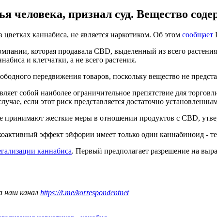
ья человека, признал суд. Вещество соде
 цветках каннабиса, не является наркотиком. Об этом
сообщает
P
мпании, которая продавала CBD, выделенный из всего растения
набиса и клетчатки, а не всего растения.
бодного передвижения товаров, поскольку вещество не представ
авляет собой наиболее ограничительное препятствие для торго
лучае, если этот риск представляется достаточно установленным"
рые принимают жесткие меры в отношении продуктов с CBD, утве
оактивный эффект эйфории имеет только один каннабиноид - т
егализации каннабиса
. Первый предполагает разрешение на выра
а наш канал
https://t.me/korrespondentnet