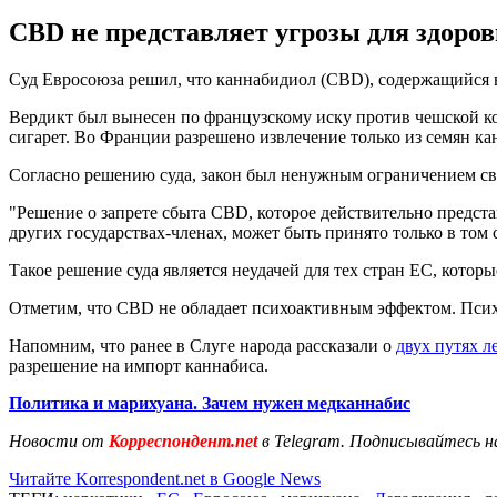
CBD не представляет угрозы для здоров
Cуд Евросоюза решил, что каннабидиол (CBD), содержащийся в
Вердикт был вынесен по французскому иску против чешской ко
сигарет. Во Франции разрешено извлечение только из семян кан
Согласно решению суда, закон был ненужным ограничением сво
"Решение о запрете сбыта CBD, которое действительно предст
других государствах-членах, может быть принято только в том с
Такое решение суда является неудачей для тех стран ЕС, кото
Отметим, что CBD не обладает психоактивным эффектом. Псих
Напомним, что ранее в Слуге народа рассказали о
двух путях л
разрешение на импорт каннабиса.
Политика и марихуана. Зачем нужен медканнабис
Новости от
Корреспондент.net
в Telegram. Подписывайтесь н
Читайте Korrespondent.net в Google News