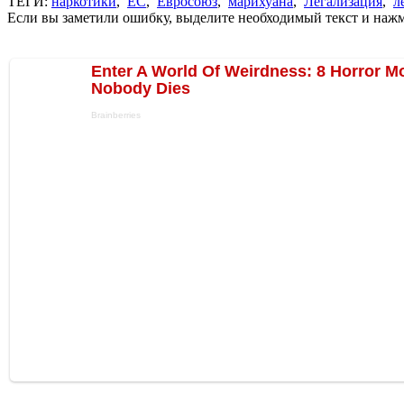
ТЕГИ:
наркотики
,
ЕС
,
Евросоюз
,
марихуана
,
Легализация
,
л
Если вы заметили ошибку, выделите необходимый текст и нажми