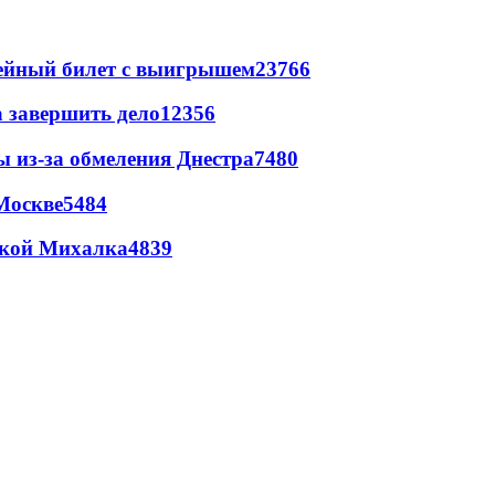
рейный билет с выигрышем
23766
а завершить дело
12356
ы из-за обмеления Днестра
7480
Москве
5484
цкой Михалка
4839