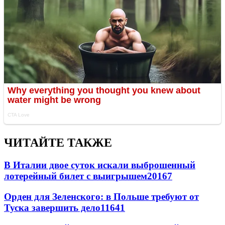
ЧИТАЙТЕ ТАКЖЕ
В Италии двое суток искали выброшенный
лотерейный билет с выигрышем
20167
Орден для Зеленского: в Польше требуют от
Туска завершить дело
11641