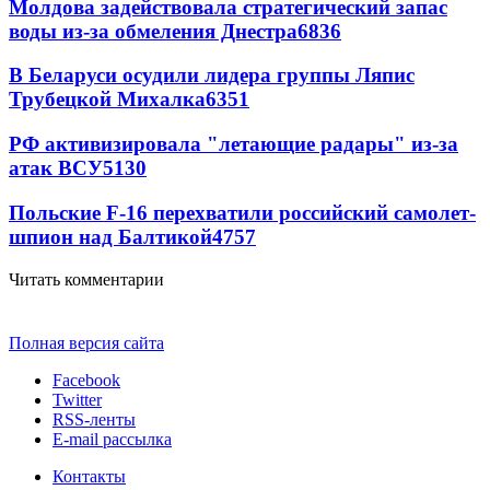
Молдова задействовала стратегический запас
воды из-за обмеления Днестра
6836
В Беларуси осудили лидера группы Ляпис
Трубецкой Михалка
6351
РФ активизировала "летающие радары" из-за
атак ВСУ
5130
Польские F-16 перехватили российский самолет-
шпион над Балтикой
4757
Читать комментарии
Полная версия сайта
Facebook
Twitter
RSS-ленты
E-mail рассылка
Контакты