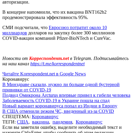
авторизации.
В концерне напомнили, что их вакцина BNT162b2
продемонстрировала эффективность 95%.
СМИ подсчитали, что
Евросоюз потратит около 10
миллиардов
долларов на закупку более 300 миллионов
COVID-вакцин компаний Pfizer-BioNTech и CureVac.
Новости от
Корреспондент.net
в Telegram. Подписывайтесь
на наш канал
https://t.me/korrespondentnet
Читайте Korrespondent.net в Google News
Коронавирус
В Минздраве сказали, нужно ли больше одной бустерной
прививки от COVID-19
Подвид Омикрона Arcturus впервые привел к гибели человека
Заболеваемость COVID-19 в Украине пошла на спад
Новый вариант коронавируса попал из Индии в Европу
В США отменили режим ЧС, введенный из-за COVID
СПЕЦТЕМА:
Коронавирус
ТЕГИ:
США
,
вакцина
,
пандемия
,
Коронавирус
Если вы заметили ошибку, выделите необходимый текст и
нажмите Ctrl+Enter, чтобы сообщить об этом редакции.