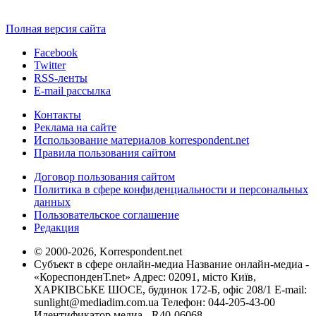
Полная версия сайта
Facebook
Twitter
RSS-ленты
E-mail рассылка
Контакты
Реклама на сайте
Использование материалов korrespondent.net
Правила пользования сайтом
Договор пользования сайтом
Политика в сфере конфиденциальности и персональных
данных
Пользовательское соглашение
Редакция
© 2000-2026, Korrespondent.net
Субъект в сфере онлайн-медиа Название онлайн-медиа -
«КореспонденТ.net» Адрес: 02091, місто Київ,
ХАРКІВСЬКЕ ШОСЕ, будинок 172-Б, офіс 208/1 E-mail:
sunlight@mediadim.com.ua
Телефон: 044-205-43-00
Идентификатор медиа - R40-06068