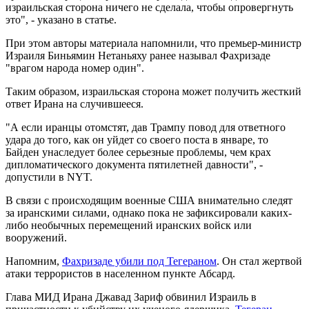
израильская сторона ничего не сделала, чтобы опровергнуть
это", - указано в статье.
При этом авторы материала напомнили, что премьер-министр
Израиля Биньямин Нетаньяху ранее называл Фахризаде
"врагом народа номер один".
Таким образом, израильская сторона может получить жесткий
ответ Ирана на случившееся.
"А если иранцы отомстят, дав Трампу повод для ответного
удара до того, как он уйдет со своего поста в январе, то
Байден унаследует более серьезные проблемы, чем крах
дипломатического документа пятилетней давности", -
допустили в NYT.
В связи с происходящим военные США внимательно следят
за иранскими силами, однако пока не зафиксировали каких-
либо необычных перемещений иранских войск или
вооружений.
Напомним,
Фахризаде убили под Тегераном
. Он стал жертвой
атаки террористов в населенном пункте Абсард.
Глава МИД Ирана Джавад Зариф обвинил Израиль в