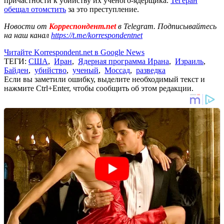
причастности к убийству их ученого-ядерщика.
Тегеран
обещал отомстить
за это преступление.
Новости от
Корреспондент.net
в Telegram. Подписывайтесь
на наш канал
https://t.me/korrespondentnet
Читайте Korrespondent.net в Google News
ТЕГИ:
США
,
Иран
,
Ядерная программа Ирана
,
Израиль
,
Байден
,
убийство
,
ученый
,
Моссад
,
разведка
Если вы заметили ошибку, выделите необходимый текст и
нажмите Ctrl+Enter, чтобы сообщить об этом редакции.