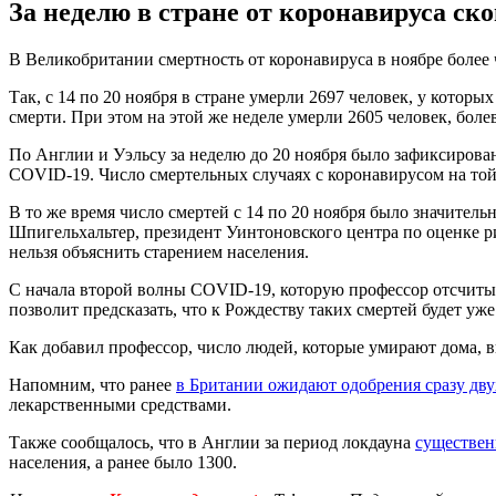
За неделю в стране от коронавируса ско
В Великобритании смертность от коронавируса в ноябре более 
Так, с 14 по 20 ноября в стране умерли 2697 человек, у котор
смерти. При этом на этой же неделе умерли 2605 человек, бол
По Англии и Уэльсу за неделю до 20 ноября было зафиксировано
COVID-19. Число смертельных случаях с коронавирусом на той
В то же время число смертей с 14 по 20 ноября было значитель
Шпигельхальтер, президент Уинтоновского центра по оценке р
нельзя объяснить старением населения.
С начала второй волны COVID-19, которую профессор отсчитывае
позволит предсказать, что к Рождеству таких смертей будет уже
Как добавил профессор, число людей, которые умирают дома, 
Напомним, что ранее
в Британии ожидают одобрения сразу дву
лекарственными средствами.
Также сообщалось, что в Англии за период локдауна
существен
населения, а ранее было 1300.