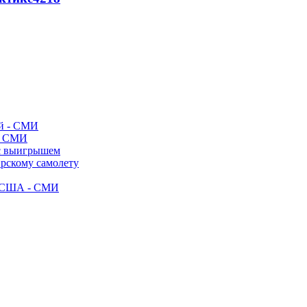
- СМИ
 с выигрышем
ирскому самолету
ак США - СМИ