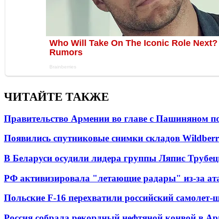
ЧИТАЙТЕ ТАКЖЕ
Правительство Армении во главе с Пашиняном по
Появились спутниковые снимки складов Wildberr
В Беларуси осудили лидера группы Ляпис Трубе
РФ активизировала "летающие радары" из-за а
Польские F-16 перехватили российский самолет-
Россия собрала рекордный нефтяной конвой в Ар