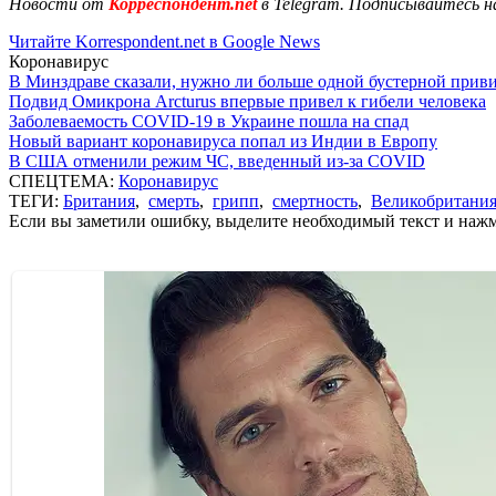
Новости от
Корреспондент.net
в Telegram. Подписывайтесь н
Читайте Korrespondent.net в Google News
Коронавирус
В Минздраве сказали, нужно ли больше одной бустерной прив
Подвид Омикрона Arcturus впервые привел к гибели человека
Заболеваемость COVID-19 в Украине пошла на спад
Новый вариант коронавируса попал из Индии в Европу
В США отменили режим ЧС, введенный из-за COVID
СПЕЦТЕМА:
Коронавирус
ТЕГИ:
Британия
,
смерть
,
грипп
,
смертность
,
Великобритани
Если вы заметили ошибку, выделите необходимый текст и нажми