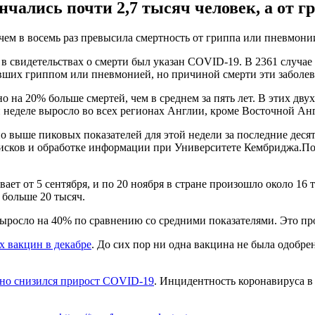
нчались почти 2,7 тысяч человек, а от г
чем в восемь раз превысила смертность от гриппа или пневмони
ых в свидетельствах о смерти был указан COVID-19. В 2361 случ
евших гриппом или пневмонией, но причиной смерти эти заболев
 на 20% больше смертей, чем в среднем за пять лет. В этих дву
 неделе выросло во всех регионах Англии, кроме Восточной Ан
но выше пиковых показателей для этой недели за последние десят
исков и обработке информации при Университете Кембриджа.По 
т от 5 сентября, и по 20 ноября в стране произошло около 16 т
 больше 20 тысяч.
выросло на 40% по сравнению со средними показателями. Это п
х вакцин в декабре
. До сих пор ни одна вакцина не была одобр
но снизился прирост COVID-19
. Инцидентность коронавируса в 