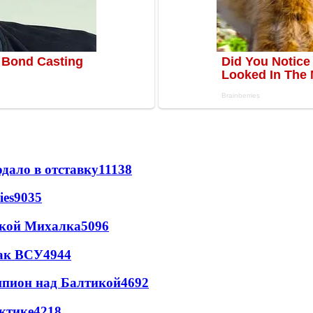
дало в отставку
11138
ies
9035
цкой Михалка
5096
так ВСУ
4944
шпион над Балтикой
4692
ктике
4218