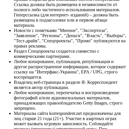
Ссылка должна быть размещена в независимости от
полного либо частичного использования материалов.
Гиперссылка (для интернет- изданий) – должна быть
размещена в подзаголовке или в первом абзаце
материала.
Новости с пометками "Мнение", "Экспертиза",
"Заявление", "Регионы", "Деньги", "Власть", "Выборы",
"Тест-драйв", "Спецпроекты", "Промо" публикуются на
правах рекламы.
Раздел Спецпроекты создается совместно с
коммерческими партнерами.
Любое копирование, публикация, републикация и
другое распространение информации, которое содержит
ссылку на "Интерфакс-Украина", EPA / UPG, строго
воспрещается.
Владелец веб-страницы в разделе Я- Корреспондент
является автор публикации.
Любое копирование, перепечатка и воспроизведение
фотографий и/или аудиовизуальных материалов,
принадлежащих правообладателю Getty Images, строго
запрещено.
Материалы сайта korrespondent.net предназначены для
лиц старше 21 года (21+). Участие в азартных играх
может вызвать игровую зависимость. Соблюдайте
правила (принципы) ответственной игры. При