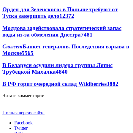
Орден для Зеленского: в Польше требуют от
Туска завершить дело
12372
Молдова задействовала стратегический запас
воды из-за обмеления Днестра
7481
Сюжет
Банкет генералов. Последствия взрыва в
Москве
5565
В Беларуси осудили лидера группы Ляпис
Трубецкой Михалка
4840
В РФ горит очередной склад Wildberries
3882
Читать комментарии
Полная версия сайта
Facebook
Twitter