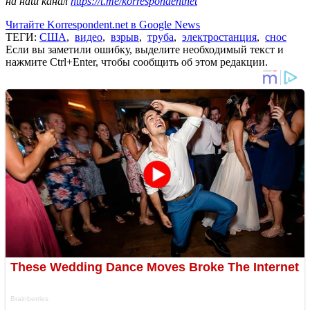
на наш канал
https://t.me/korrespondentnet
Читайте Korrespondent.net в Google News
ТЕГИ:
США
,
видео
,
взрыв
,
труба
,
электростанция
,
снос
Если вы заметили ошибку, выделите необходимый текст и
нажмите Ctrl+Enter, чтобы сообщить об этом редакции.