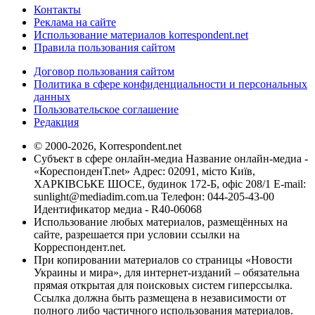
Контакты
Реклама на сайте
Использование материалов korrespondent.net
Правила пользования сайтом
Договор пользования сайтом
Политика в сфере конфиденциальности и персональных
данных
Пользовательское соглашение
Редакция
© 2000-2026, Korrespondent.net
Субъект в сфере онлайн-медиа Название онлайн-медиа -
«КореспонденТ.net» Адрес: 02091, місто Київ,
ХАРКІВСЬКЕ ШОСЕ, будинок 172-Б, офіс 208/1 E-mail:
sunlight@mediadim.com.ua
Телефон: 044-205-43-00
Идентификатор медиа - R40-06068
Использование любых материалов, размещённых на
сайте, разрешается при условии ссылки на
Корреспондент.net.
При копировании материалов со страницы «Новости
Украины и мира», для интернет-изданий – обязательна
прямая открытая для поисковых систем гиперссылка.
Ссылка должна быть размещена в независимости от
полного либо частичного использования материалов.