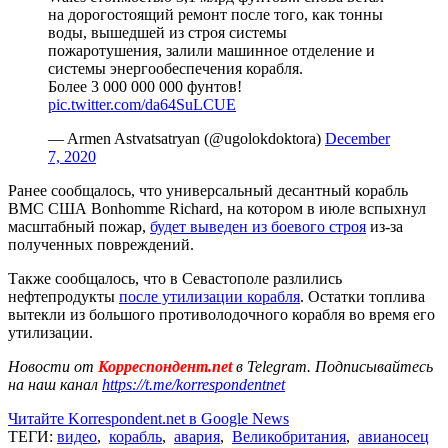
на дорогостоящий ремонт после того, как тонны
воды, вышедшей из строя системы
пожаротушения, залили машинное отделение и
системы энергообеспечения корабля.
Более 3 000 000 000 фунтов!
pic.twitter.com/da64SuLCUE
— Armen Astvatsatryan (@ugolokdoktora)
December
7, 2020
Ранее сообщалось, что универсальный десантный корабль
ВМС США Bonhomme Richard, на котором в июле вспыхнул
масштабный пожар,
будет выведен из боевого строя
из-за
полученных повреждений.
Также сообщалось, что в Севастополе разлились
нефтепродукты
после утилизации корабля
. Остатки топлива
вытекли из большого противолодочного корабля во время его
утилизации.
Новости от
Корреспондент.net
в Telegram. Подписывайтесь
на наш канал
https://t.me/korrespondentnet
Читайте Korrespondent.net в Google News
ТЕГИ:
видео
,
корабль
,
авария
,
Великобритания
,
авианосец