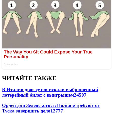
ЧИТАЙТЕ ТАКЖЕ
В Италии двое суток искали выброшенный
лотерейный билет с выигрышем
24507
Орден для Зеленского: в Польше требуют от
Туска завершить дело
12777