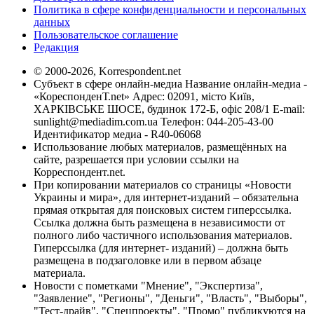
Политика в сфере конфиденциальности и персональных
данных
Пользовательское соглашение
Редакция
© 2000-2026, Korrespondent.net
Субъект в сфере онлайн-медиа Название онлайн-медиа -
«КореспонденТ.net» Адрес: 02091, місто Київ,
ХАРКІВСЬКЕ ШОСЕ, будинок 172-Б, офіс 208/1 E-mail:
sunlight@mediadim.com.ua
Телефон: 044-205-43-00
Идентификатор медиа - R40-06068
Использование любых материалов, размещённых на
сайте, разрешается при условии ссылки на
Корреспондент.net.
При копировании материалов со страницы «Новости
Украины и мира», для интернет-изданий – обязательна
прямая открытая для поисковых систем гиперссылка.
Ссылка должна быть размещена в независимости от
полного либо частичного использования материалов.
Гиперссылка (для интернет- изданий) – должна быть
размещена в подзаголовке или в первом абзаце
материала.
Новости с пометками "Мнение", "Экспертиза",
"Заявление", "Регионы", "Деньги", "Власть", "Выборы",
"Тест-драйв", "Спецпроекты", "Промо" публикуются на