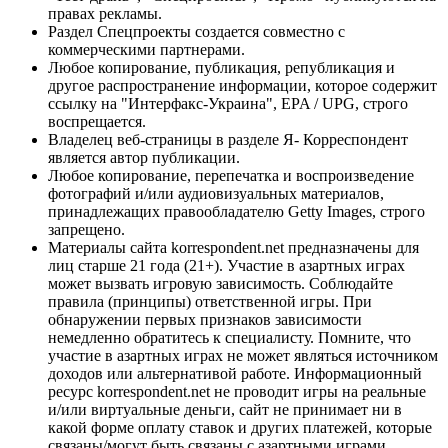
правах рекламы.
Раздел Спецпроекты создается совместно с
коммерческими партнерами.
Любое копирование, публикация, републикация и
другое распространение информации, которое содержит
ссылку на "Интерфакс-Украина", EPA / UPG, строго
воспрещается.
Владелец веб-страницы в разделе Я- Корреспондент
является автор публикации.
Любое копирование, перепечатка и воспроизведение
фотографий и/или аудиовизуальных материалов,
принадлежащих правообладателю Getty Images, строго
запрещено.
Материалы сайта korrespondent.net предназначены для
лиц старше 21 года (21+). Участие в азартных играх
может вызвать игровую зависимость. Соблюдайте
правила (принципы) ответственной игры. При
обнаружении первых признаков зависимости
немедленно обратитесь к специалисту. Помните, что
участие в азартных играх не может являться источником
доходов или альтернативой работе. Информационный
ресурс korrespondent.net не проводит игры на реальные
и/или виртуальные деньги, сайт не принимает ни в
какой форме оплату ставок и других платежей, которые
связаны/могут быть связаны с азартными играми,