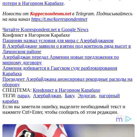
потери в Нагорном Карабахе
.
Новости от
Корреспондент.net
в Telegram. Подписывайтесь
на наш канал
https://t.me/korrespondentnet
Читайте Korrespondent.net в Google News
Конфликт в Нагорном Карабахе
Пашинян назвал условия для мира с Азербайджаном
В Азербайджане заявили о взятии под контроль ряда высот в
Лачинском районе
Азербайджан передал Армении новые предложения по
мирному договору
Армения добивается в Гаагском суде разблокирования
Карабаха
Президент Азербайджана анонсировал рекордные расходы на
оборону
СПЕЦТЕМА:
Конфликт в Нагорном Карабахе
ТЕГИ:
парад
,
Азербайджан
,
Баку
,
Эрдоган
,
нагорный
карабах
Если вы заметили ошибку, выделите необходимый текст и
нажмите Ctrl+Enter, чтобы сообщить об этом редакции.