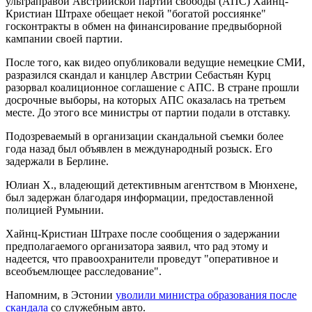
ультраправой Австрийской партии свободы (АПС) Хайнц-
Кристиан Штрахе обещает некой "богатой россиянке"
госконтракты в обмен на финансирование предвыборной
кампании своей партии.
После того, как видео опубликовали ведущие немецкие СМИ,
разразился скандал и канцлер Австрии Себастьян Курц
разорвал коалиционное соглашение с АПС. В стране прошли
досрочные выборы, на которых АПС оказалась на третьем
месте. До этого все министры от партии подали в отставку.
Подозреваемый в организации скандальной съемки более
года назад был объявлен в международный розыск. Его
задержали в Берлине.
Юлиан Х., владеющий детективным агентством в Мюнхене,
был задержан благодаря информации, предоставленной
полицией Румынии.
Хайнц-Кристиан Штрахе после сообщения о задержании
предполагаемого организатора заявил, что рад этому и
надеется, что правоохранители проведут "оперативное и
всеобъемлющее расследование".
Напомним, в Эстонии
уволили министра образования после
скандала
со служебным авто.