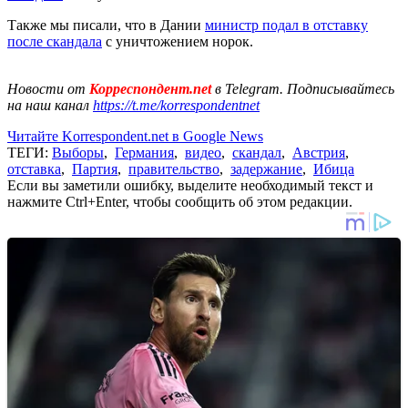
Также мы писали, что в Дании
министр подал в отставку
после скандала
с уничтожением норок.
Новости от
Корреспондент.net
в Telegram. Подписывайтесь
на наш канал
https://t.me/korrespondentnet
Читайте Korrespondent.net в Google News
ТЕГИ:
Выборы
,
Германия
,
видео
,
скандал
,
Австрия
,
отставка
,
Партия
,
правительство
,
задержание
,
Ибица
Если вы заметили ошибку, выделите необходимый текст и
нажмите Ctrl+Enter, чтобы сообщить об этом редакции.