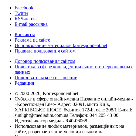
Facebook
Twitter
RSS-ленты
E-mail рассылка
Контакты
Реклама на сайте
Использование материалов korrespondent.net
Правила пользования сайтом
Договор пользования сайтом
Политика в сфере конфиденциальности и персональных
данных
Пользовательское соглашение
Редакция
© 2000-2026, Korrespondent.net
Субъект в сфере онлайн-медиа Название онлайн-медиа -
«КореспонденТ.net» Адрес: 02091, місто Київ,
ХАРКІВСЬКЕ ШОСЕ, будинок 172-Б, офіс 208/1 E-mail:
sunlight@mediadim.com.ua
Телефон: 044-205-43-00
Идентификатор медиа - R40-06068
Использование любых материалов, размещённых на
сайте, разрешается при условии ссылки на