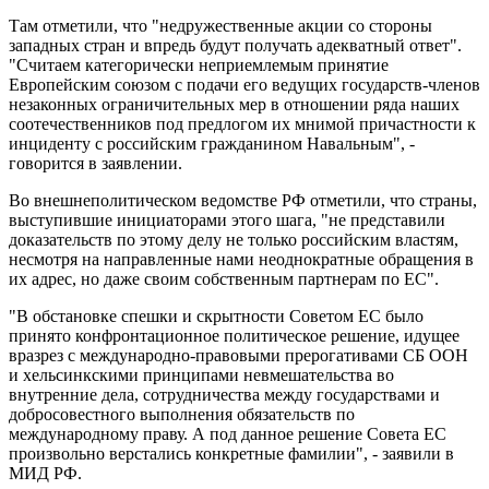
Там отметили, что "недружественные акции со стороны
западных стран и впредь будут получать адекватный ответ".
"Считаем категорически неприемлемым принятие
Европейским союзом с подачи его ведущих государств-членов
незаконных ограничительных мер в отношении ряда наших
соотечественников под предлогом их мнимой причастности к
инциденту с российским гражданином Навальным", -
говорится в заявлении.
Во внешнеполитическом ведомстве РФ отметили, что страны,
выступившие инициаторами этого шага, "не представили
доказательств по этому делу не только российским властям,
несмотря на направленные нами неоднократные обращения в
их адрес, но даже своим собственным партнерам по ЕС".
"В обстановке спешки и скрытности Советом ЕС было
принято конфронтационное политическое решение, идущее
вразрез с международно-правовыми прерогативами СБ ООН
и хельсинкскими принципами невмешательства во
внутренние дела, сотрудничества между государствами и
добросовестного выполнения обязательств по
международному праву. А под данное решение Совета ЕС
произвольно верстались конкретные фамилии", - заявили в
МИД РФ.