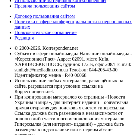
Использование материалов korrespondent.net
Правила пользования сайтом
Договор пользования сайтом
Политика в сфере конфиденциальности и персональных
данных
Пользовательское соглашение
Редакция
© 2000-2026, Korrespondent.net
Субъект в сфере онлайн-медиа Название онлайн-медиа -
«КореспонденТ.net» Адрес: 02091, місто Київ,
ХАРКІВСЬКЕ ШОСЕ, будинок 172-Б, офіс 208/1 E-mail:
sunlight@mediadim.com.ua
Телефон: 044-205-43-00
Идентификатор медиа - R40-06068
Использование любых материалов, размещённых на
сайте, разрешается при условии ссылки на
Корреспондент.net.
При копировании материалов со страницы «Новости
Украины и мира», для интернет-изданий – обязательна
прямая открытая для поисковых систем гиперссылка.
Ссылка должна быть размещена в независимости от
полного либо частичного использования материалов.
Гиперссылка (для интернет- изданий) – должна быть
размещена в подзаголовке или в первом абзаце
материала.