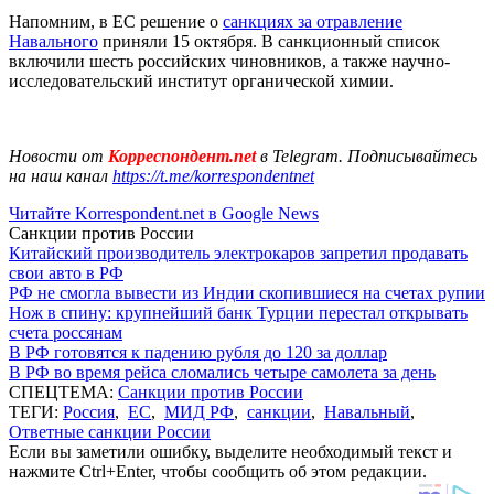
Напомним, в ЕС решение о
санкциях за отравление
Навального
приняли 15 октября. В санкционный список
включили шесть российских чиновников, а также научно-
исследовательский институт органической химии.
Новости от
Корреспондент.net
в Telegram. Подписывайтесь
на наш канал
https://t.me/korrespondentnet
Читайте Korrespondent.net в Google News
Санкции против России
Китайский производитель электрокаров запретил продавать
свои авто в РФ
РФ не смогла вывести из Индии скопившиеся на счетах рупии
Нож в спину: крупнейший банк Турции перестал открывать
счета россянам
В РФ готовятся к падению рубля до 120 за доллар
В РФ во время рейса сломались четыре самолета за день
СПЕЦТЕМА:
Санкции против России
ТЕГИ:
Россия
,
ЕС
,
МИД РФ
,
санкции
,
Навальный
,
Ответные санкции России
Если вы заметили ошибку, выделите необходимый текст и
нажмите Ctrl+Enter, чтобы сообщить об этом редакции.