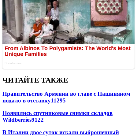
ЧИТАЙТЕ ТАКЖЕ
Правительство Армении во главе с Пашиняном
подало в отставку
11295
Появились спутниковые снимки складов
Wildberries
9122
В Италии двое суток искали выброшенный