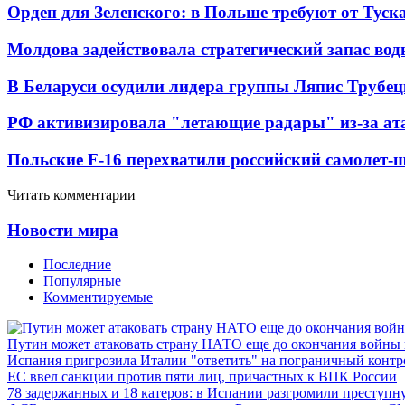
Орден для Зеленского: в Польше требуют от Туск
Молдова задействовала стратегический запас вод
В Беларуси осудили лидера группы Ляпис Трубе
РФ активизировала "летающие радары" из-за а
Польские F-16 перехватили российский самолет-
Читать комментарии
Новости мира
Последние
Популярные
Комментируемые
Путин может атаковать страну НАТО еще до окончания войны
Испания пригрозила Италии "ответить" на пограничный контр
ЕС ввел санкции против пяти лиц, причастных к ВПК России
78 задержанных и 18 катеров: в Испании разгромили преступн