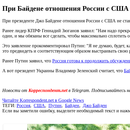
При Байдене отношения России с США н
При президенте Джо Байдене отношения России с США не ста
Ранее лидер КПРФ Геннадий Зюганов заявил: "Нам надо прекрас
один, и мы обязаны все сделать, чтобы максимально сплотить 
Это заявление прокомментировал Путин: "Я не думаю, будет, к
это предвидеть и соответствующим образом выстраивать свою 
Ранее Путин заявил, что
Россия готова к продолжить обсужден
А вот президент Украины Владимир Зеленский считает, что
Ба
Новости от
Корреспондент.net
в Telegram. Подписывайтесь н
Читайте Korrespondent.net в Google News
ТЕГИ:
Россия
,
США
,
Путин
,
Байден
,
Джо Байден
Если вы заметили ошибку, выделите необходимый текст и нажми