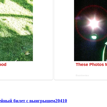
рейный билет с выигрышем
20410