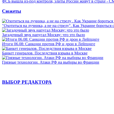
ФСБ вышла из-под контроля, элиты России живут в страхе - 
Сюжеты
"Охотиться на лучника, а не на стрелу". Как Украине бороться 
Загадочный звук напугал Москву: что это было
Итоги 06.08: Санкции против РФ и дрон в Лейпциге
Банкет генералов. Последствия взрыва в Москве
Грязные технологии. Атаки РФ на выборы во Франции
ВЫБОР РЕДАКТОРА