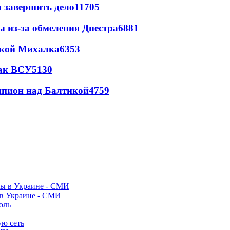
а завершить дело
11705
ы из-за обмеления Днестра
6881
цкой Михалка
6353
так ВСУ
5130
шпион над Балтикой
4759
 в Украине - СМИ
оль
ую сеть