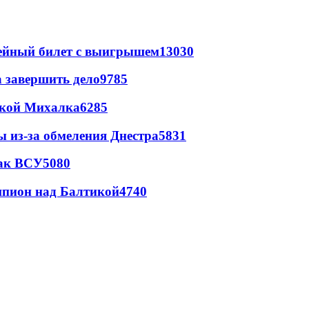
рейный билет с выигрышем
13030
а завершить дело
9785
цкой Михалка
6285
ы из-за обмеления Днестра
5831
так ВСУ
5080
шпион над Балтикой
4740