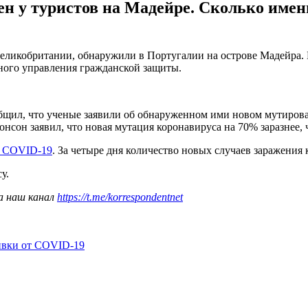
у туристов на Мадейре. Сколько именн
Великобритании, обнаружили в Португалии на острове Мадейра
ного управления гражданской защиты.
бщил, что ученые заявили об обнаруженном ими новом мутиров
сон заявил, что новая мутация коронавируса на 70% заразнее, 
в COVID-19
. За четыре дня количество новых случаев заражения 
у.
а наш канал
https://t.me/korrespondentnet
ивки от COVID-19