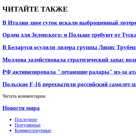
ЧИТАЙТЕ ТАКЖЕ
В Италии двое суток искали выброшенный лоте
Орден для Зеленского: в Польше требуют от Туск
В Беларуси осудили лидера группы Ляпис Трубе
Молдова задействовала стратегический запас вод
РФ активизировала "летающие радары" из-за а
Польские F-16 перехватили российский самолет-
Читать комментарии
Новости мира
Последние
Популярные
Комментируемые