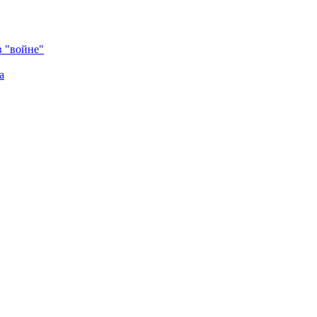
в "войне"
а