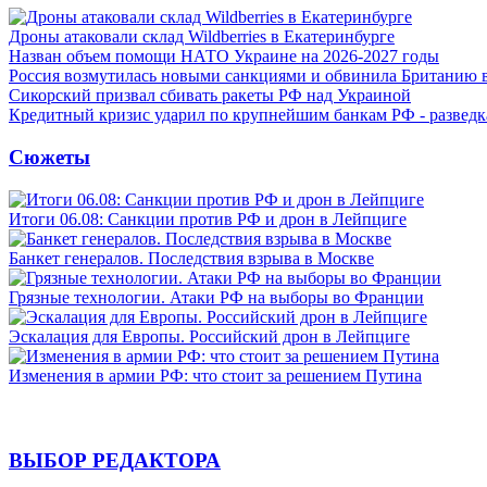
Дроны атаковали склад Wildberries в Екатеринбурге
Назван объем помощи НАТО Украине на 2026-2027 годы
Россия возмутилась новыми санкциями и обвинила Британию 
Сикорский призвал сбивать ракеты РФ над Украиной
Кредитный кризис ударил по крупнейшим банкам РФ - разведк
Сюжеты
Итоги 06.08: Санкции против РФ и дрон в Лейпциге
Банкет генералов. Последствия взрыва в Москве
Грязные технологии. Атаки РФ на выборы во Франции
Эскалация для Европы. Российский дрон в Лейпциге
Изменения в армии РФ: что стоит за решением Путина
ВЫБОР РЕДАКТОРА