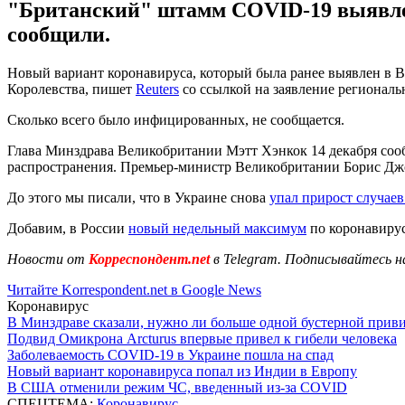
"Британский" штамм COVID-19 выявлен 
сообщили.
Новый вариант коронавируса, который была ранее выявлен в 
Королевства, пишет
Reuters
со ссылкой на заявление региональ
Сколько всего было инфицированных, не сообщается.
Глава Минздрава Великобритании Мэтт Хэнкок 14 декабря соо
распространения. Премьер-министр Великобритании Борис Джон
До этого мы писали, что в Украине снова
упал прирост случае
Добавим, в России
новый недельный максимум
по коронавирус
Новости от
Корреспондент.net
в Telegram. Подписывайтесь н
Читайте Korrespondent.net в Google News
Коронавирус
В Минздраве сказали, нужно ли больше одной бустерной прив
Подвид Омикрона Arcturus впервые привел к гибели человека
Заболеваемость COVID-19 в Украине пошла на спад
Новый вариант коронавируса попал из Индии в Европу
В США отменили режим ЧС, введенный из-за COVID
СПЕЦТЕМА:
Коронавирус