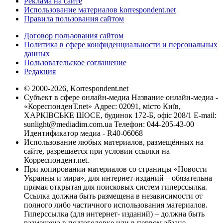
Реклама на сайте
Использование материалов korrespondent.net
Правила пользования сайтом
Договор пользования сайтом
Политика в сфере конфиденциальности и персональных
данных
Пользовательское соглашение
Редакция
© 2000-2026, Korrespondent.net
Субъект в сфере онлайн-медиа Название онлайн-медиа -
«КореспонденТ.net» Адрес: 02091, місто Київ,
ХАРКІВСЬКЕ ШОСЕ, будинок 172-Б, офіс 208/1 E-mail:
sunlight@mediadim.com.ua
Телефон: 044-205-43-00
Идентификатор медиа - R40-06068
Использование любых материалов, размещённых на
сайте, разрешается при условии ссылки на
Корреспондент.net.
При копировании материалов со страницы «Новости
Украины и мира», для интернет-изданий – обязательна
прямая открытая для поисковых систем гиперссылка.
Ссылка должна быть размещена в независимости от
полного либо частичного использования материалов.
Гиперссылка (для интернет- изданий) – должна быть
размещена в подзаголовке или в первом абзаце