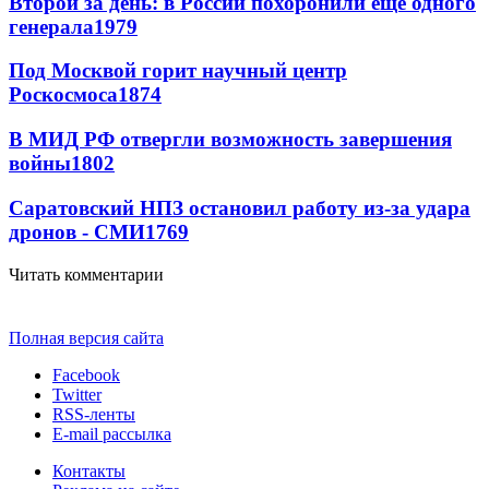
Второй за день: в России похоронили еще одного
генерала
1979
Под Москвой горит научный центр
Роскосмоса
1874
В МИД РФ отвергли возможность завершения
войны
1802
Саратовский НПЗ остановил работу из-за удара
дронов - СМИ
1769
Читать комментарии
Полная версия сайта
Facebook
Twitter
RSS-ленты
E-mail рассылка
Контакты