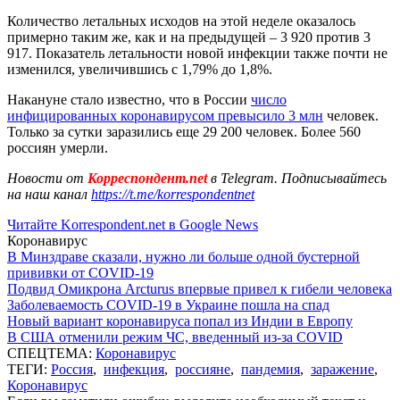
Количество летальных исходов на этой неделе оказалось
примерно таким же, как и на предыдущей – 3 920 против 3
917. Показатель летальности новой инфекции также почти не
изменился, увеличившись с 1,79% до 1,8%.
Накануне стало известно, что в России
число
инфицированных коронавирусом превысило 3 млн
человек.
Только за сутки заразились еще 29 200 человек. Более 560
россиян умерли.
Новости от
Корреспондент.net
в Telegram. Подписывайтесь
на наш канал
https://t.me/korrespondentnet
Читайте Korrespondent.net в Google News
Коронавирус
В Минздраве сказали, нужно ли больше одной бустерной
прививки от COVID-19
Подвид Омикрона Arcturus впервые привел к гибели человека
Заболеваемость COVID-19 в Украине пошла на спад
Новый вариант коронавируса попал из Индии в Европу
В США отменили режим ЧС, введенный из-за COVID
СПЕЦТЕМА:
Коронавирус
ТЕГИ:
Россия
,
инфекция
,
россияне
,
пандемия
,
заражение
,
Коронавирус