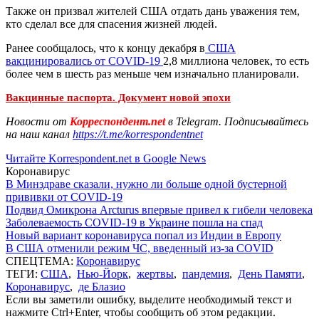
Также он призвал жителей США отдать дань уважения тем,
кто сделал все для спасения жизней людей.
Ранее сообщалось, что к концу декабря в
США
вакцинировались от COVID-19
2,8 миллиона человек, то есть
более чем в шесть раз меньше чем изначально планировали.
Вакцинные паспорта. Документ новой эпохи
Новости от
Корреспондент.net
в Telegram. Подписывайтесь
на наш канал
https://t.me/korrespondentnet
Читайте Korrespondent.net в Google News
Коронавирус
В Минздраве сказали, нужно ли больше одной бустерной
прививки от COVID-19
Подвид Омикрона Arcturus впервые привел к гибели человека
Заболеваемость COVID-19 в Украине пошла на спад
Новый вариант коронавируса попал из Индии в Европу
В США отменили режим ЧС, введенный из-за COVID
СПЕЦТЕМА:
Коронавирус
ТЕГИ:
США
,
Нью-Йорк
,
жертвы
,
пандемия
,
День Памяти
,
Коронавирус
,
де Блазио
Если вы заметили ошибку, выделите необходимый текст и
нажмите Ctrl+Enter, чтобы сообщить об этом редакции.