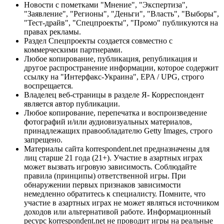
Новости с пометками "Мнение", "Экспертиза",
"Заявление", "Регионы", "Деньги", "Власть", "Выборы",
"Тест-драйв", "Спецпроекты", "Промо" публикуются на
правах рекламы.
Раздел Спецпроекты создается совместно с
коммерческими партнерами.
Любое копирование, публикация, републикация и
другое распространение информации, которое содержит
ссылку на "Интерфакс-Украина", EPA / UPG, строго
воспрещается.
Владелец веб-страницы в разделе Я- Корреспондент
является автор публикации.
Любое копирование, перепечатка и воспроизведение
фотографий и/или аудиовизуальных материалов,
принадлежащих правообладателю Getty Images, строго
запрещено.
Материалы сайта korrespondent.net предназначены для
лиц старше 21 года (21+). Участие в азартных играх
может вызвать игровую зависимость. Соблюдайте
правила (принципы) ответственной игры. При
обнаружении первых признаков зависимости
немедленно обратитесь к специалисту. Помните, что
участие в азартных играх не может являться источником
доходов или альтернативой работе. Информационный
ресурс korrespondent.net не проводит игры на реальные