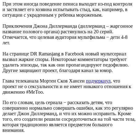
При этом иногда поведение пениса выходит из-под контроля
и заствляет его хозяина испытывать стыд, как, например, в
ситуации с украденным у ребенка мороженым.
Приключения Джона Диллерманда (диллерманд – жаргонное
название полового органа) растянулись на 20 серий.
Отмечается, что целевая аудитория мультфильма − дети 4-8
лет.
На странице DR Ramasjang в Facebook новый мультсериал
вызвал жаркие споры. Некотороые комментаторы требуют
удалить эпизоды, так как они пропагандируют педофилию.
Другие защищают проект, благодаря канал за юмор.
Глава телеканала Мортен Сков Хансен
подчеркнул
, что
проект не о сексуальности и не имеет никакого отношения к
движению #MeToo.
По его словам, цель сериала − рассказать детям, что
совершенно нормально совершать ошибки, как это регулярно
делает Джон Диллерманд, и что их можно исправить. Кроме
того, его создатели решили сосредоточиться на той части тела,
которая традиционно является предметом большого
внимания.