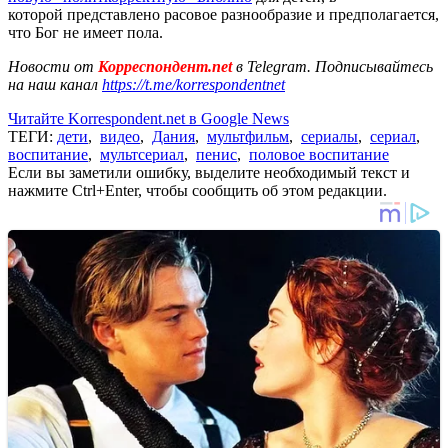
которой представлено расовое разнообразие и предполагается,
что Бог не имеет пола.
Новости от
Корреспондент.net
в Telegram. Подписывайтесь
на наш канал
https://t.me/korrespondentnet
Читайте Korrespondent.net в Google News
ТЕГИ:
дети
,
видео
,
Дания
,
мультфильм
,
сериалы
,
сериал
,
воспитание
,
мультсериал
,
пенис
,
половое воспитание
Если вы заметили ошибку, выделите необходимый текст и
нажмите Ctrl+Enter, чтобы сообщить об этом редакции.