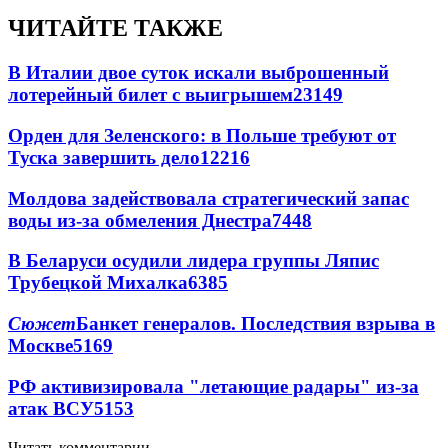
ЧИТАЙТЕ ТАКЖЕ
В Италии двое суток искали выброшенный
лотерейный билет с выигрышем
23149
Орден для Зеленского: в Польше требуют от
Туска завершить дело
12216
Молдова задействовала стратегический запас
воды из-за обмеления Днестра
7448
В Беларуси осудили лидера группы Ляпис
Трубецкой Михалка
6385
Сюжет
Банкет генералов. Последствия взрыва в
Москве
5169
РФ активизировала "летающие радары" из-за
атак ВСУ
5153
Читать комментарии