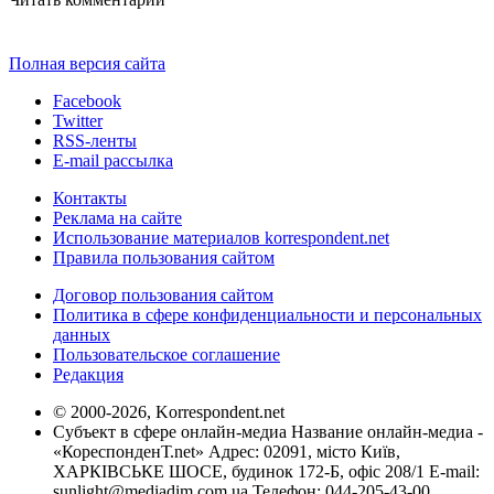
Полная версия сайта
Facebook
Twitter
RSS-ленты
E-mail рассылка
Контакты
Реклама на сайте
Использование материалов korrespondent.net
Правила пользования сайтом
Договор пользования сайтом
Политика в сфере конфиденциальности и персональных
данных
Пользовательское соглашение
Редакция
© 2000-2026, Korrespondent.net
Субъект в сфере онлайн-медиа Название онлайн-медиа -
«КореспонденТ.net» Адрес: 02091, місто Київ,
ХАРКІВСЬКЕ ШОСЕ, будинок 172-Б, офіс 208/1 E-mail:
sunlight@mediadim.com.ua
Телефон: 044-205-43-00