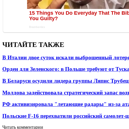
ЧИТАЙТЕ ТАКЖЕ
В Италии двое суток искали выброшенный лоте
Орден для Зеленского: в Польше требуют от Туск
В Беларуси осудили лидера группы Ляпис Трубе
Молдова задействовала стратегический запас вод
РФ активизировала "летающие радары" из-за а
Польские F-16 перехватили российский самолет-
Читать комментарии