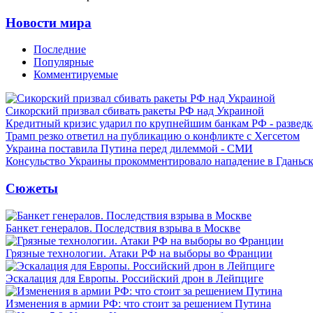
Новости мира
Последние
Популярные
Комментируемые
Сикорский призвал сбивать ракеты РФ над Украиной
Кредитный кризис ударил по крупнейшим банкам РФ - разведк
Трамп резко ответил на публикацию о конфликте с Хегсетом
Украина поставила Путина перед дилеммой - СМИ
Консульство Украины прокомментировало нападение в Гданьс
Сюжеты
Банкет генералов. Последствия взрыва в Москве
Грязные технологии. Атаки РФ на выборы во Франции
Эскалация для Европы. Российский дрон в Лейпциге
Изменения в армии РФ: что стоит за решением Путина