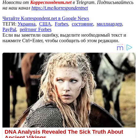
Новости от
Корреспондент.net
в Telegram. Подписывайтесь
на наш канал
https://t.me/korrespondentnet
Читайте Korrespondent.net в Google News
ТЕГИ:
Украина
,
США
,
Forbes
,
состояние
,
миллиардер
,
PayPal
,
рейтинг Forbes
Если вы заметили ошибку, выделите необходимый текст и
нажмите Ctrl+Enter, чтобы сообщить об этом редакции.