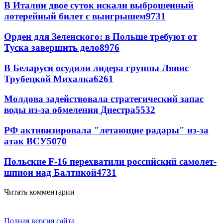
В Италии двое суток искали выброшенный
лотерейный билет с выигрышем
9731
Орден для Зеленского: в Польше требуют от
Туска завершить дело
8976
В Беларуси осудили лидера группы Ляпис
Трубецкой Михалка
6261
Молдова задействовала стратегический запас
воды из-за обмеления Днестра
5532
РФ активизировала "летающие радары" из-за
атак ВСУ
5070
Польские F-16 перехватили российский самолет-
шпион над Балтикой
4731
Читать комментарии
Полная версия сайта