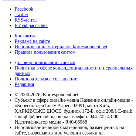
Facebook
Twitter
RSS-ленты
E-mail рассылка
Контакты
Реклама на сайте
Использование материалов korrespondent.net
Правила пользования сайтом
Договор пользования сайтом
Политика в сфере конфиденциальности и персональных
данных
Пользовательское соглашение
Редакция
© 2000-2026, Korrespondent.net
Субъект в сфере онлайн-медиа Название онлайн-медиа -
«КореспонденТ.net» Адрес: 02091, місто Київ,
ХАРКІВСЬКЕ ШОСЕ, будинок 172-Б, офіс 208/1 E-mail:
sunlight@mediadim.com.ua
Телефон: 044-205-43-00
Идентификатор медиа - R40-06068
Использование любых материалов, размещённых на
сайте, разрешается при условии ссылки на