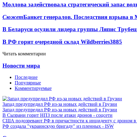
Молдова задействовала стратегический запас вод
Сюжет
Банкет генералов. Последствия взрыва в 
В Беларуси осудили лидера группы Ляпис Трубе
В РФ горит очередной склад Wildberries
3885
Читать комментарии
Новости мира
Последние
Популярные
Комментируемые
Запад предупредил РФ из-за новых действий в Грузии
Запад предупредил РФ из-за новых действий в Грузии
В Сызрани горит НПЗ после атаки дронов - соцсети
США подозревают РФ в причастности к инциденту с дроном в
РФ создала "украинскую бригаду" из пленных - ISW