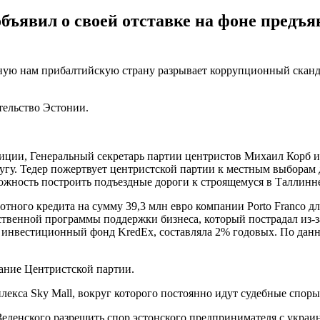
ъявил о своей отставке на фоне предъя
ную нам прибалтийскую страну разрывает коррупционный сканда
тельство Эстонии.
лиции, Генеральный секретарь партии центристов Михаил Корб и
лугу. Тедер пожертвует центристской партии к местным выборам
можность построить подъездные дороги к строящемуся в Таллинне
отного кредита на сумму 39,3 млн евро компании Porto Franco д
ственной программы поддержки бизнеса, который пострадал из-
ый инвестиционный фонд KredEx, составляла 2% годовых. По да
ание Центристской партии.
лекса Sky Mall, вокруг которого постоянно идут судебные споры
Зеленского разрешить спор эстонского предпринимателя с укр