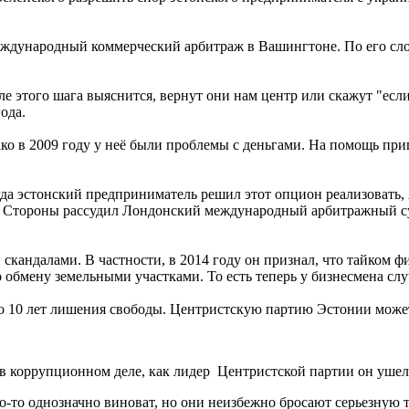
Международный коммерческий арбитраж в Вашингтоне. По его слов
ле этого шага выяснится, вернут они нам центр или скажут "есл
года.
днако в 2009 году у неё были проблемы с деньгами. На помощь 
да эстонский предприниматель решил этот опцион реализовать, 
. Стороны рассудил Лондонский международный арбитражный с
кандалами. В частности, в 2014 году он признал, что тайком 
 обмену земельными участками. То есть теперь у бизнесмена слу
до 10 лет лишения свободы. Центристскую партию Эстонии мож
в коррупционном деле, как лидер Центристской партии он ушел 
-то однозначно виноват, но они неизбежно бросают серьезную т