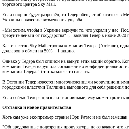
торгового центра Sky Mall.
Если спор не будет разрешён, то Тедер обещает обратиться в 
Украины в качестве возмещения ущерба.
«Мы хотим, чтобы в Украине вернули то, что украли у нас. Пос
требуйте деньги от государства"», - заявлял Тедер в июне 2020 
Как известно Sky Mall строила компания Тедера (Arricano), о
долларов в обмен на 50% + 1 акцию.
Однако у Тедера был опцион на выкуп этих акций обратно. Ког
компания Тедера нарушила соглашение о конфиденциальности
компании Тедера. Тот отказался это сделать.
В Эстонии Тедер известен многочисленными коррупционными с
городскими властями Таллинна выгодного для себя решения по
Если сейчас Тедера признают виновными, ему может грозить 
Отставка и новое правительство
Хоть сам уже экс-премьер страны Юри Ратас и не был замешан 
"Обнародованные подозрения прокуратуры не означают, что кто