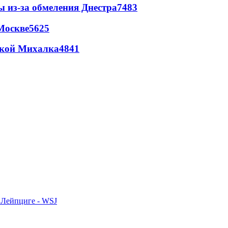
ы из-за обмеления Днестра
7483
Москве
5625
цкой Михалка
4841
 Лейпциге - WSJ