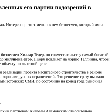
вленных его партии подозрений в
л. Интересно, что замешан в нем бизнесмен, который имел
 бизнесмен Хиллар Тедер, по совместительству самый богатый
 до
миллиона евро
, а Корб повлияет на мэрию Таллинна, чтобы
 объекту по льготной цене.
ля реализации проекта масштабного строительства в районе
за коронавирусных ограничений. Это решение сразу вызвало
нным эстонских СМИ, по состоянию на конец года рыночная
.
аинским партнёром Андреем Адамовским относительно