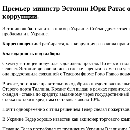
Премьер-министр Эстонии Юри Ратас об
коррупции.
Эстонию любят ставить в пример Украине. Сейчас дружествен
проблемы и в Украине.
Корреспондент.
net
разбирался, как коррупция развалила прави
Благодарность под выборы
Схема у эстонцев получилась довольно простая. По версии по
человек Эстонии договорились о сделке – деньги взамен на ус
она предоставила связанной с Тедером фирме Porto Franco воз
В итоге, эстонское правительство одобрило предоставление льг
Старого порта Таллина. Кредит был выдан в рамках правитель
скандал - ставка по кредиту, выданному через государственн
ставка по таким кредитам составляла около 10%.
Почти одновременно с этим решением Тедер сделал пожертвов
В Украине Тедер хорошо известен как акционер торгового комп
Недавно Тедер потребовал от президента Украины Владимира 