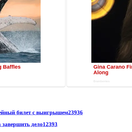
рейный билет с выигрышем
23936
а завершить дело
12393