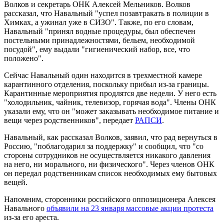
Волков и секретарь ОНК Алексей Мельников. Волков
рассказал, что Навальный "успел позавтракать в полиции в
Химках, а ужинал уже в СИЗО". Также, по его словам,
Навальный "принял водные процедуры, был обеспечен
постельными принадлежностями, бельем, необходимой
посудой", ему выдали "гигиенический набор, все, что
положено".
Сейчас Навальный один находится в трехместной камере
карантинного отделения, поскольку прибыл из-за границы.
Карантинные мероприятия продлятся две недели. У него есть
"холодильник, чайник, телевизор, горячая вода". Члены ОНК
указали ему, что он "может заказывать необходимое питание и
вещи через родственников", передает
РАПСИ
.
Навальный, как рассказал Волков, заявил, что рад вернуться в
Россию, "поблагодарил за поддержку" и сообщил, что "со
стороны сотрудников не осуществляется никакого давления
на него, ни морального, ни физического". Через членов ОНК
он передал родственникам список необходимых ему бытовых
вещей.
Напомним, сторонники российского оппозиционера Алексея
Навального
объявили на 23 января массовые акции протеста
из-за его ареста.