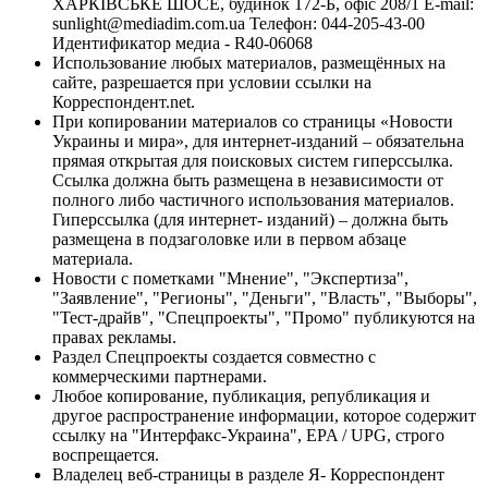
ХАРКІВСЬКЕ ШОСЕ, будинок 172-Б, офіс 208/1 E-mail:
sunlight@mediadim.com.ua
Телефон: 044-205-43-00
Идентификатор медиа - R40-06068
Использование любых материалов, размещённых на
сайте, разрешается при условии ссылки на
Корреспондент.net.
При копировании материалов со страницы «Новости
Украины и мира», для интернет-изданий – обязательна
прямая открытая для поисковых систем гиперссылка.
Ссылка должна быть размещена в независимости от
полного либо частичного использования материалов.
Гиперссылка (для интернет- изданий) – должна быть
размещена в подзаголовке или в первом абзаце
материала.
Новости с пометками "Мнение", "Экспертиза",
"Заявление", "Регионы", "Деньги", "Власть", "Выборы",
"Тест-драйв", "Спецпроекты", "Промо" публикуются на
правах рекламы.
Раздел Спецпроекты создается совместно с
коммерческими партнерами.
Любое копирование, публикация, републикация и
другое распространение информации, которое содержит
ссылку на "Интерфакс-Украина", EPA / UPG, строго
воспрещается.
Владелец веб-страницы в разделе Я- Корреспондент