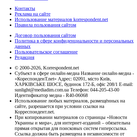
Контакты
Реклама на сайте
Использование материалов korrespondent.net
Правила пользования сайтом
Договор пользования сайтом
Политика в сфере конфиденциальности и персональных
данных
Пользовательское соглашение
Редакция
© 2000-2026, Korrespondent.net
Субъект в сфере онлайн-медиа Название онлайн-медиа -
«КореспонденТ.net» Адрес: 02091, місто Київ,
ХАРКІВСЬКЕ ШОСЕ, будинок 172-Б, офіс 208/1 E-mail:
sunlight@mediadim.com.ua
Телефон: 044-205-43-00
Идентификатор медиа - R40-06068
Использование любых материалов, размещённых на
сайте, разрешается при условии ссылки на
Корреспондент.net.
При копировании материалов со страницы «Новости
Украины и мира», для интернет-изданий – обязательна
прямая открытая для поисковых систем гиперссылка.
Ссылка должна быть размещена в независимости от