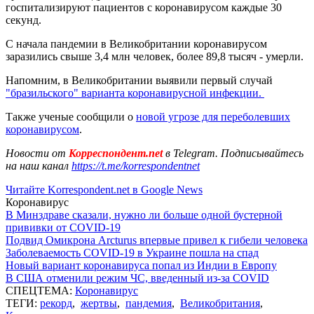
госпитализируют пациентов с коронавирусом каждые 30
секунд.
С начала пандемии в Великобритании коронавирусом
заразились свыше 3,4 млн человек, более 89,8 тысяч - умерли.
Напомним, в Великобритании выявили первый случай
"бразильского" варианта коронавирусной инфекции.
Также ученые сообщили о
новой угрозе для переболевших
коронавирусом
.
Новости от
Корреспондент.net
в Telegram. Подписывайтесь
на наш канал
https://t.me/korrespondentnet
Читайте Korrespondent.net в Google News
Коронавирус
В Минздраве сказали, нужно ли больше одной бустерной
прививки от COVID-19
Подвид Омикрона Arcturus впервые привел к гибели человека
Заболеваемость COVID-19 в Украине пошла на спад
Новый вариант коронавируса попал из Индии в Европу
В США отменили режим ЧС, введенный из-за COVID
СПЕЦТЕМА:
Коронавирус
ТЕГИ:
рекорд
,
жертвы
,
пандемия
,
Великобритания
,