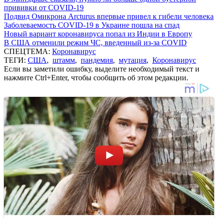
прививки от COVID-19
Подвид Омикрона Arcturus впервые привел к гибели человека
Заболеваемость COVID-19 в Украине пошла на спад
Новый вариант коронавируса попал из Индии в Европу
В США отменили режим ЧС, введенный из-за COVID
СПЕЦТЕМА:
Коронавирус
ТЕГИ:
США
,
штамм
,
пандемия
,
мутация
,
Коронавирус
Если вы заметили ошибку, выделите необходимый текст и
нажмите Ctrl+Enter, чтобы сообщить об этом редакции.