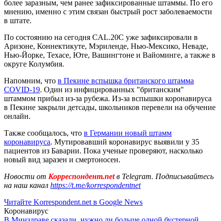
более заразным, чем ранее зафиксированные штаммы. По его
мнению, именно с этим связан быстрый рост заболеваемости
в штате.
По состоянию на сегодня CAL.20C уже зафиксировали в
Аризоне, Коннектикуте, Мэриленде, Нью-Мексико, Неваде,
Нью-Йорке, Техасе, Юте, Вашингтоне и Вайоминге, а также в
округе Колумбия.
Напомним, что
в Пекине вспышка британского штамма
COVID-19
. Один из инфицированных "британским"
штаммом прибыл из-за рубежа. Из-за вспышки коронавируса
в Пекине закрыли детсады, школьников перевели на обучение
онлайн.
Также сообщалось, что
в Германии новый штамм
коронавируса
. Мутировавший коронавирус выявили у 35
пациентов из Баварии. Пока ученые проверяют, насколько
новый вид заразен и смертоносен.
Новости от
Корреспондент.net
в Telegram. Подписывайтесь
на наш канал
https://t.me/korrespondentnet
Читайте Korrespondent.net в Google News
Коронавирус
В Минздраве сказали, нужно ли больше одной бустерной