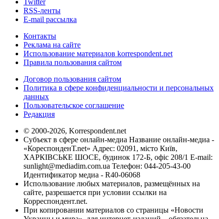
Twitter
RSS-ленты
E-mail рассылка
Контакты
Реклама на сайте
Использование материалов korrespondent.net
Правила пользования сайтом
Договор пользования сайтом
Политика в сфере конфиденциальности и персональных
данных
Пользовательское соглашение
Редакция
© 2000-2026, Korrespondent.net
Субъект в сфере онлайн-медиа Название онлайн-медиа -
«КореспонденТ.net» Адрес: 02091, місто Київ,
ХАРКІВСЬКЕ ШОСЕ, будинок 172-Б, офіс 208/1 E-mail:
sunlight@mediadim.com.ua
Телефон: 044-205-43-00
Идентификатор медиа - R40-06068
Использование любых материалов, размещённых на
сайте, разрешается при условии ссылки на
Корреспондент.net.
При копировании материалов со страницы «Новости
Украины и мира», для интернет-изданий – обязательна