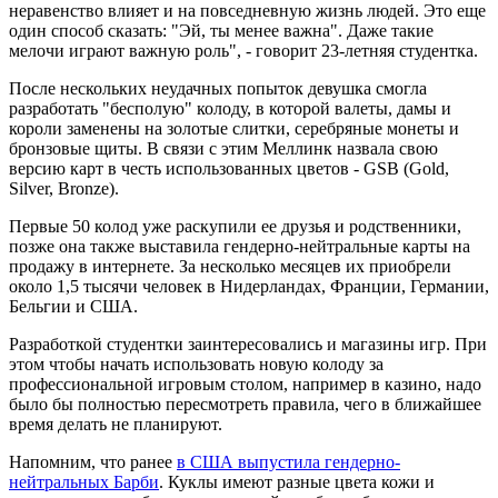
неравенство влияет и на повседневную жизнь людей. Это еще
один способ сказать: "Эй, ты менее важна". Даже такие
мелочи играют важную роль", - говорит 23-летняя студентка.
После нескольких неудачных попыток девушка смогла
разработать "бесполую" колоду, в которой валеты, дамы и
короли заменены на золотые слитки, серебряные монеты и
бронзовые щиты. В связи с этим Меллинк назвала свою
версию карт в честь использованных цветов - GSB (Gold,
Silver, Bronze).
Первые 50 колод уже раскупили ее друзья и родственники,
позже она также выставила гендерно-нейтральные карты на
продажу в интернете. За несколько месяцев их приобрели
около 1,5 тысячи человек в Нидерландах, Франции, Германии,
Бельгии и США.
Разработкой студентки заинтересовались и магазины игр. При
этом чтобы начать использовать новую колоду за
профессиональной игровым столом, например в казино, надо
было бы полностью пересмотреть правила, чего в ближайшее
время делать не планируют.
Напомним, что ранее
в США выпустила гендерно-
нейтральных Барби
. Куклы имеют разные цвета кожи и