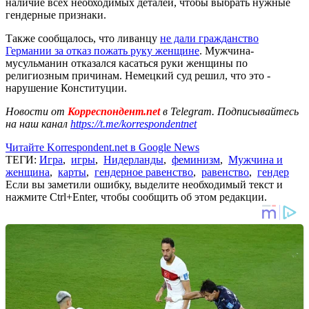
наличие всех необходимых деталей, чтобы выбрать нужные
гендерные признаки.
Также сообщалось, что ливанцу
не дали гражданство
Германии за отказ пожать руку женщине
. Мужчина-
мусульманин отказался касаться руки женщины по
религиозным причинам. Немецкий суд решил, что это -
нарушение Конституции.
Новости от
Корреспондент.net
в Telegram. Подписывайтесь
на наш канал
https://t.me/korrespondentnet
Читайте Korrespondent.net в Google News
ТЕГИ:
Игра
,
игры
,
Нидерланды
,
феминизм
,
Мужчина и
женщина
,
карты
,
гендерное равенство
,
равенство
,
гендер
Если вы заметили ошибку, выделите необходимый текст и
нажмите Ctrl+Enter, чтобы сообщить об этом редакции.