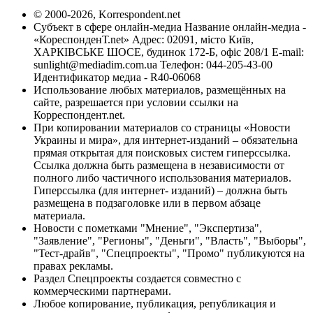
© 2000-2026, Korrespondent.net
Субъект в сфере онлайн-медиа Название онлайн-медиа -
«КореспонденТ.net» Адрес: 02091, місто Київ,
ХАРКІВСЬКЕ ШОСЕ, будинок 172-Б, офіс 208/1 E-mail:
sunlight@mediadim.com.ua
Телефон: 044-205-43-00
Идентификатор медиа - R40-06068
Использование любых материалов, размещённых на
сайте, разрешается при условии ссылки на
Корреспондент.net.
При копировании материалов со страницы «Новости
Украины и мира», для интернет-изданий – обязательна
прямая открытая для поисковых систем гиперссылка.
Ссылка должна быть размещена в независимости от
полного либо частичного использования материалов.
Гиперссылка (для интернет- изданий) – должна быть
размещена в подзаголовке или в первом абзаце
материала.
Новости с пометками "Мнение", "Экспертиза",
"Заявление", "Регионы", "Деньги", "Власть", "Выборы",
"Тест-драйв", "Спецпроекты", "Промо" публикуются на
правах рекламы.
Раздел Спецпроекты создается совместно с
коммерческими партнерами.
Любое копирование, публикация, републикация и