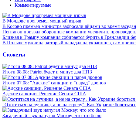
Комментируемые
В Молдове прогремел мощный взрыв
В Косово премьер-министра забросали яйцами во время заседа
Пентагон призвал оборонные компании увеличить производст
Близкая к Трампу компания собирается бурить в Гренландии бе
В Польше мужчина, который нападал на украинцев, сам приш
Сюжеты
Итоги 08.08: Patriot будет и минус два НПЗ
Итоги 07.08: "Адские" санкции и "парад" дронов
Адские санкции. Решение Сената США
"Охотиться на лучника, а не на стрелу". Как Украине бороться 
Загадочный звук напугал Москву: что это было