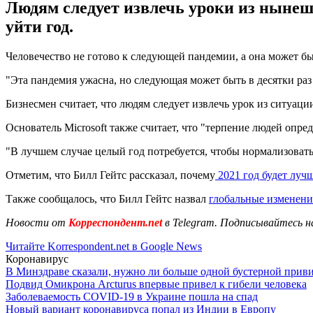
Людям следует извлечь уроки из ныне
уйти год.
Человечество не готово к следующей пандемии, а она может бы
"Эта пандемия ужасна, но следующая может быть в десятки раз х
Бизнесмен считает, что людям следует извлечь урок из ситуа
Основатель Microsoft также считает, что "терпение людей опре
"В лучшем случае целый год потребуется, чтобы нормализовать 
Отметим, что Билл Гейтс рассказал, почему
2021 год будет луч
Также сообщалось, что Билл Гейтс назвал
глобальные изменени
Новости от
Корреспондент.net
в Telegram. Подписывайтесь н
Читайте Korrespondent.net в Google News
Коронавирус
В Минздраве сказали, нужно ли больше одной бустерной прив
Подвид Омикрона Arcturus впервые привел к гибели человека
Заболеваемость COVID-19 в Украине пошла на спад
Новый вариант коронавируса попал из Индии в Европу