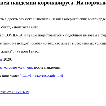
шней пандемии коронавируса. На нормал
ть в десять раз хуже нынешней, заявил американский миллиардер
уже", - полагает Гейтс.
ции с COVID-19 и лучше подготовиться к подобным вызовам в бу
деленно на исходе", особенно тех, кто живет в стесненных услов
жизнь", - уверен Гейтс.
ше
2020.
я, которые ждут мир
после пандемии.
а наш канал
https://t.me/korrespondentnet
ивки от COVID-19