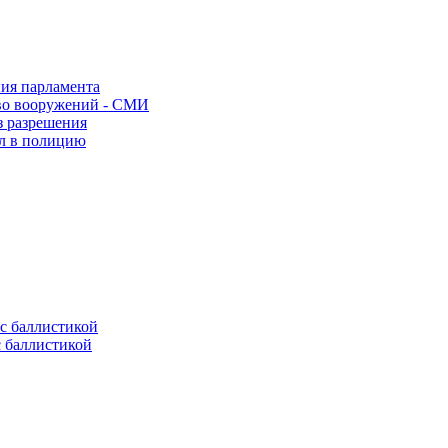
ния парламента
во вооружений - СМИ
з разрешения
ел в полицию
с баллистикой