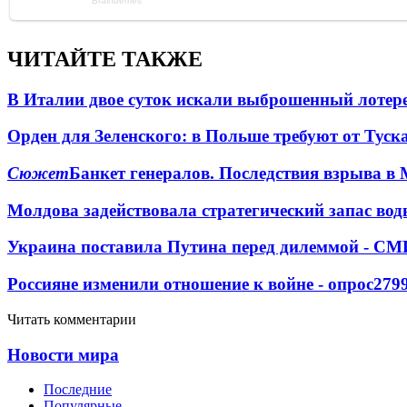
ЧИТАЙТЕ ТАКЖЕ
В Италии двое суток искали выброшенный лоте
Орден для Зеленского: в Польше требуют от Туск
Сюжет
Банкет генералов. Последствия взрыва в 
Молдова задействовала стратегический запас вод
Украина поставила Путина перед дилеммой - СМ
Россияне изменили отношение к войне - опрос
279
Читать комментарии
Новости мира
Последние
Популярные