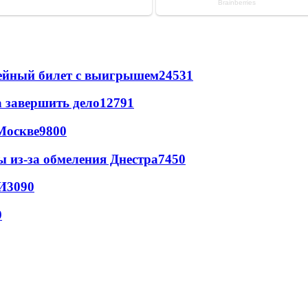
рейный билет с выигрышем
24531
а завершить дело
12791
Москве
9800
ы из-за обмеления Днестра
7450
И
3090
9